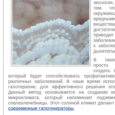
экология
тем, чт
окружа
вредным
вещест
достат
приводит
заболева
к заболе
дыхатель
В таки
просто 
создать 
который будет способствовать профилактик
различных заболеваний. В наше время испо
галотерапии, для эффективного решения эт
Данный метод основывается на создании ис
микроклимата, который напоминает подзем
спелеолечебницы. Этот соляной климат делают
современные галогенераторы
.