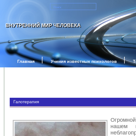
ВНУТРЕННИЙ МИР ЧЕЛОВЕКА
Главная
Учения известных психологов
Т
Галотерапия
Огромной
нашем 
неблагоп