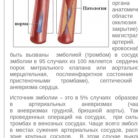
органа
анатомич
област
окклюз
закрытие)
магистра
артери
кровосна
быть вызваны эмболией (тромбом) в сосуд
эмболии в 95 случаях из 100 является сердечн
порок митрального клапана или аортально
мерцательная, послеинфарктное состояние
пристеночными тромбами), септический 
аневризма сердца.
Источник эмболии – это в 5% случаях образов
в артериальных аневризмах (ча
в аневризмах грудной, брюшной аорты). Т
проведенных операций на сосудах, при силь
тромбах в венозных сосудах. Чаще всего эмбо
в местах сужения артериальных сосудов, рас
зоне крупных сосудов. В этом случае выкл