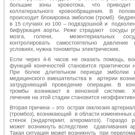
большие зоны кровотока, что приводит
коллатерального кровообращения. В полов
происходит блокировка эмболом (тромб) бедре
в 15 случаях из 100 – подвздошной и подколен
бифуркация аорты. Реже страдают сосуды ру
мозга, голени, мезентериальных сосу
контролировать самостоятельно давление
условиях, нужна тонометры электрические.
Если через 4-6 часов не оказать помощь, во
функций конечностей становится практически 
При более длительном периоде эмболии и
медицинского вмешательства в артерии возник
затрудняющий проведение операции. В кон
тромбы возникают в венозной системе. Хи
лечение на этой стадии становится неэффектив
Вторая причина – это острая окклюзия артериа
(тромбоз), возникающий в области измененных
стенок (эндартериит, атероматоз). Гораздо 
может возникнуть вследствие сдавливания ар
Такая ситуация может возникнуть при перелома