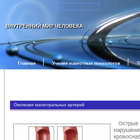
ВНУТРЕННИЙ МИР ЧЕЛОВЕКА
Главная
Учения известных психологов
Т
Окклюзия магистральных артерий
Острые 
нарушени
кровосна