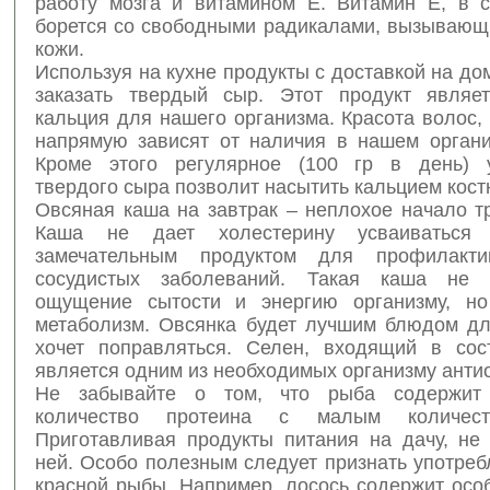
работу мозга и витамином Е. Витамин Е, в 
борется со свободными радикалами, вызывающ
кожи.
Используя на кухне продукты с доставкой на дом
заказать твердый сыр. Этот продукт являе
кальция для нашего организма. Красота волос, 
напрямую зависят от наличия в нашем органи
Кроме этого регулярное (100 гр в день) у
твердого сыра позволит насытить кальцием кост
Овсяная каша на завтрак – неплохое начало т
Каша не дает холестерину усваиваться
замечательным продуктом для профилакти
сосудистых заболеваний. Такая каша не 
ощущение сытости и энергию организму, но
метаболизм. Овсянка будет лучшим блюдом для
хочет поправляться. Селен, входящий в сос
является одним из необходимых организму анти
Не забывайте о том, что рыба содержит 
количество протеина с малым количест
Приготавливая продукты питания на дачу, не 
ней. Особо полезным следует признать употре
красной рыбы. Например, лосось содержит осо