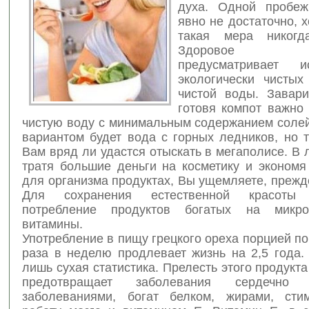
духа. Одной пробеж
явно не достаточно, 
такая мера нико
Здоровое п
предусматривает ис
экологически чистых
чистой воды. Завар
готовя компот важно 
чистую воду с минимальным содержанием соле
вариантом будет вода с горных ледников, но 
Вам вряд ли удастся отыскать в мегаполисе. В
тратя большие деньги на косметику и экономя
для организма продуктах, Вы ущемляете, прежде
Для сохранения естественной красоты 
потребление продуктов богатых на микр
витамины.
Употребление в пищу грецкого ореха порцией по
раза в неделю продлевает жизнь на 2,5 года.
лишь сухая статистика. Прелесть этого продукта 
предотвращает заболевания сердечно с
заболеваниями, богат белком, жирами, сти