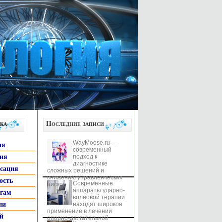
ка
Последние записи
WayMoose.ru —
ия
современный
гия
подход к
диагностике
ксация
сложных решений и
снижению управленческих
ость
Современные
рисков
аппараты ударно-
ьгам
волновой терапии
ни
находят широкое
применение в лечении
й
опорно-двигательной