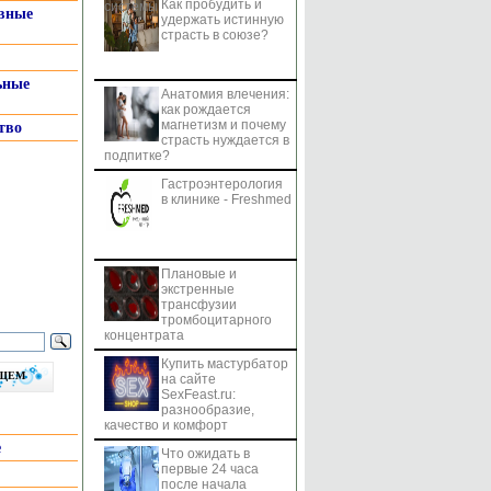
Как пробудить и
системы
вные
удержать истинную
страсть в союзе?
ьные
Анатомия влечения:
как рождается
магнетизм и почему
тво
страсть нуждается в
подпитке?
Гастроэнтерология
в клинике - Freshmed
Плановые и
экстренные
трансфузии
тромбоцитарного
концентрата
Купить мастурбатор
бщем
на сайте
SexFeast.ru:
разнообразие,
качество и комфорт
е
Что ожидать в
первые 24 часа
после начала