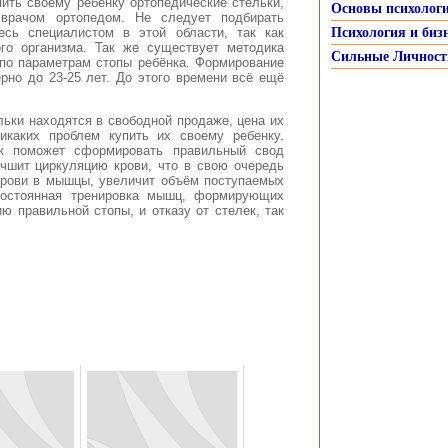
ить своему ребёнку ортопедические стельки,
Основы психолог
 врачом ортопедом. Не следует подбирать
есь специалистом в этой области, так как
Психология и биз
ого организма. Так же существует методика
Сильные Личност
 по параметрам стопы ребёнка. Формирование
но до 23-25 лет. До этого времени всё ещё
ьки находятся в свободной продаже, цена их
икаких проблем купить их своему ребенку.
ек поможет сформировать правильный свод
учшит циркуляцию крови, что в свою очередь
крови в мышцы, увеличит объём поступаемых
постоянная тренировка мышц, формирующих
ю правильной стопы, и отказу от стелек, так