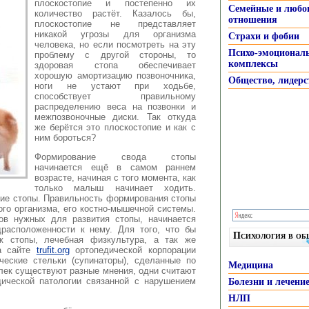
плоскостопие и постепенно их
Семейные и любо
количество растёт.
Казалось бы,
отношения
плоскостопие не представляет
никакой угрозы для организма
Страхи и фобии
человека, но если посмотреть на эту
Психо-эмоционал
проблему с другой стороны, то
комплексы
здоровая стопа обеспечивает
хорошую амортизацию позвоночника,
Общество, лидерс
ноги не устают при ходьбе,
способствует правильному
распределению веса на позвонки и
межпозвоночные диски. Так откуда
же берётся это плоскостопие и как с
ним бороться?
Формирование свода стопы
начинается ещё в самом раннем
возрасте, начиная с того момента, как
только малыш начинает ходить.
ние стопы. Правильность формирования стопы
ого организма, его костно-мышечной системы.
тов нужных для развития стопы, начинается
расположенности к нему. Для того, что бы
Психология в о
ж стопы, лечебная физкультура, а так же
На сайте
trufit.org
ортопедической корпорации
еские стельки (супинаторы), сделанные по
Медицина
лек существуют разные мнения, одни считают
ической патологии связанной с нарушением
Болезни и лечени
НЛП