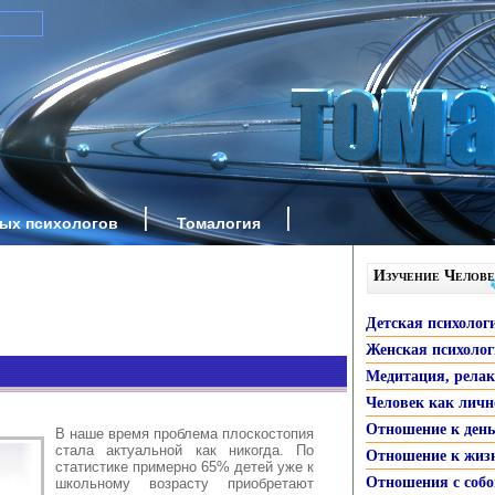
ных психологов
Томалогия
Изучение Челове
Детская психолог
Женская психоло
Медитация, рела
Человек как личн
Отношение к ден
В наше время проблема плоскостопия
стала актуальной как никогда. По
Отношение к жиз
статистике примерно 65% детей уже к
Отношения с собо
школьному возрасту приобретают