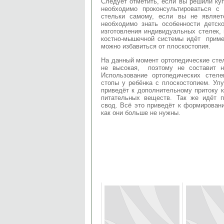
Следует отметить, если вы решили куп
необходимо проконсультироваться с
стельки самому, если вы не являет
необходимо знать особенности детск
изготовления индивидуальных стелек,
костно-мышечной системы идёт пример
можно избавиться от плоскостопия.
На данный момент ортопедические стел
не высокая, поэтому не составит н
Использование ортопедических стел
стопы у ребёнка с плоскостопием. Ул
приведёт к дополнительному притоку 
питательных веществ. Так же идёт 
свод. Всё это приведёт к формировани
как они больше не нужны.