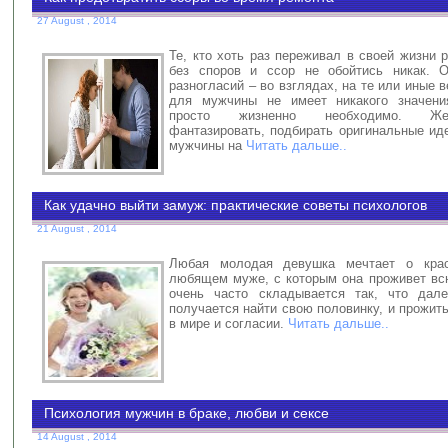
27 August , 2014
Те, кто хоть раз переживал в своей жизни р
без споров и ссор не обойтись никак. О
разногласий – во взглядах, на те или иные в
для мужчины не имеет никакого значен
просто жизненно необходимо. Ж
фантазировать, подбирать оригинальные ид
мужчины на
Читать дальше..
Как удачно выйти замуж: практические советы психологов
21 August , 2014
Любая молодая девушка мечтает о кра
любящем муже, с которым она проживет вс
очень часто складывается так, что дал
получается найти свою половинку, и прожить
в мире и согласии.
Читать дальше..
Психология мужчин в браке, любви и сексе
14 August , 2014