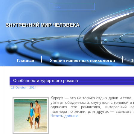
ВНУТРЕННИЙ МИР ЧЕЛОВЕКА
Главная
Учения известных психологов
Т
Особенности курортного романа
13 October , 2014
Курорт — это не только отдых души и тела,
уйти от обыденности, окунуться с головой в
одиноких это романтика, интересный ва
партнера по жизни, для других — завязать
Читать дальше..