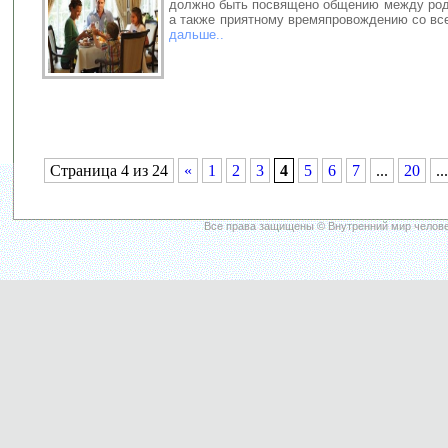
должно быть посвящено общению между род
а также приятному времяпровождению со вс
дальше..
Страница 4 из 24
«
1
2
3
4
5
6
7
...
20
...
Все права защищены © Внутренний мир челове