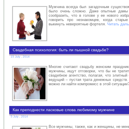
Мужчина всегда был загадочным существом
было очень сложно. Даже опытные дамы 
сообразить, что в голове у ее нового избр
говорить про незнакомцев, когда старые
выкинуть невероятные фортеля.
Читать даль
Свадебная психология: быть ли пышной свадьбе?
15 July , 2014
Многие считают свадьбу женским праздник
мужчины, ищут отговорки, что бы не трати
свадебное агентство, полагая, что элитный
ведущий – пустая трата денежных средств.
можно ли найти компромисс в этой ситуации
Как преподнести ласковые слова любимому мужчине
5 July , 2014
Все мужчины, также, как и женщины, не ме