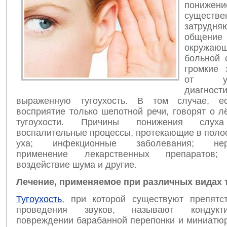
пониже
существе
затрудня
общ
окружаю
больной 
громкие 
от у
диагност
выраженную тугоухость. В том случае, е
восприятие только шепотной речи, говорят о л
тугоухости. Причины понижения слуха
воспалительные процессы, протекающие в поло
уха; инфекционные заболевания; нера
применение лекарственных препаратов;
воздействие шума и другие.
Лечение, применяемое при различных видах 
Тугоухость
, при которой существуют препятс
проведения звуков, называют кондукт
повреждении барабанной перепонки и миниатюр