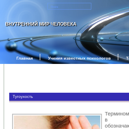
ВНУТРЕННИЙ МИР ЧЕЛОВЕКА
Главная
Учения известных психологов
Т
Тугоухость
Термином
в ме
обознач