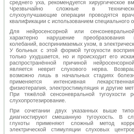
среднего уха, рекомендуется хирургическое в
Чрезвычайно сложные в техничес
слухоулучшающие операции проводятся врач
квалификации с использованием специального 
Для нейросенсорной или сенсоневральной
характерно нарушение преобразования м
колебаний, воспринимаемых ухом, в электричес
У больных с этой формой тугоухости восприя
только ухудшается, но и происходит его иска
распространённой причиной нейросенсорной
является неврит слухового нерва. Возвра
возможно лишь в начальных стадиях болезн
применяется интенсивная лекарственна
физиотерапия, электростимуляция и другие ме
При тяжёлой сенсоневральной тугоухости р
слухопротезирование.
При сочетании двух указанных выше типов
диагностируют смешанную тугоухость. В сл
глухоты применяют сложный метод корр
электрической стимуляции слуховых центро