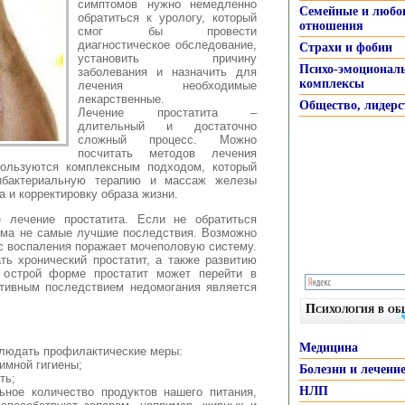
симптомов нужно
немедленно
Семейные и любо
обратиться к урологу, который
отношения
смог бы провести
диагностическое обследование,
Страхи и фобии
установить причину
Психо-эмоционал
заболевания и назначить для
комплексы
лечения необходимые
лекарственные.
Общество, лидерс
Лечение простатита –
длительный и достаточно
сложный процесс. Можно
посчитать методов лечения
пользуются комплексным подходом, который
ибактериальную терапию и массаж железы
 и корректировку образа жизни.
е лечение простатита. Если не обратиться
ьма не самые лучшие последствия. Возможно
с воспаления поражает мочеполовую систему.
ть хронический простатит, а также развитию
В острой форме простатит может перейти в
ативным последствием недомогания является
.
Психология в о
Медицина
блюдать профилактические меры:
имной гигиены;
Болезни и лечени
ть;
НЛП
ьное количество продуктов нашего питания,