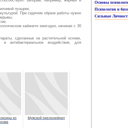
 способствуют запорам, например, жирных и
Основы психолог
мочевой пузырек;
Психология и биз
культурой. При сидячем образе работы нужно
Сильные Личност
рерывы;
сом;
ологическом кабинете ежегодно, начиная с 30
параты, сделанные на растительной основе,
е и антибактериальное воздействие, для
оксины из
Мужской пиелонефрит
низма