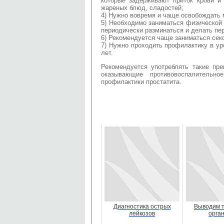
которые задерживают приток крови и
жареных блюд, сладостей;
4) Нужно вовремя и чаще освобождать 
5) Необходимо заниматься физической 
периодически разминаться и делать пе
6) Рекомендуется чаще заниматься сек
7) Нужно проходить профилактику в ур
лет.
Рекомендуется употреблять такие пре
оказывающие противовоспалительно
профилактики простатита.
Диагностика острых
Выводим т
лейкозов
орга