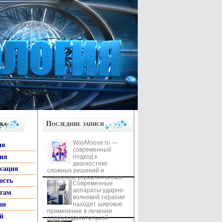
ка
Последние записи
WayMoose.ru —
ия
современный
гия
подход к
диагностике
ксация
сложных решений и
снижению управленческих
ость
Современные
рисков
аппараты ударно-
ьгам
волновой терапии
ни
находят широкое
применение в лечении
й
опорно-двигательной