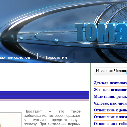
ных психологов
Томалогия
Изучение Челове
Детская психолог
Женская психоло
Медитация, рела
Человек как личн
Отношение к ден
Простатит – это такое
заболевание, которое поражает
Отношение к жиз
у мужчин предстательную
Отношения с собо
железу. При выявлении первых