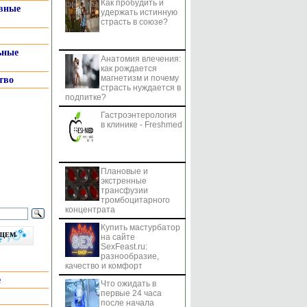
Как пробудить и
системы
вные
удержать истинную
страсть в союзе?
ьные
Анатомия влечения:
как рождается
магнетизм и почему
тво
страсть нуждается в
подпитке?
Гастроэнтерология
в клинике - Freshmed
Плановые и
экстренные
трансфузии
тромбоцитарного
концентрата
Купить мастурбатор
бщем
на сайте
SexFeast.ru:
разнообразие,
качество и комфорт
е
Что ожидать в
первые 24 часа
после начала