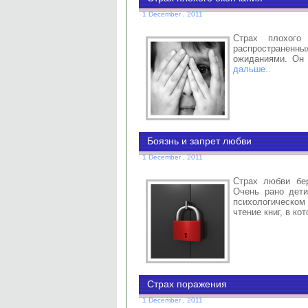
1 December , 2011
Страх плохого
распростране
ожиданиями. Он
дальше..
Боязнь и запрет любви
1 December , 2011
Страх любви бе
Очень рано дети
психологическом
чтение книг, в к
Страх поражения
1 December , 2011