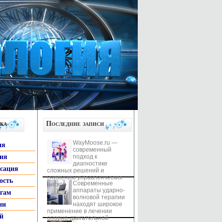
ка
Последние записи
WayMoose.ru —
ия
современный
гия
подход к
диагностике
ксация
сложных решений и
снижению управленческих
ость
Современные
рисков
аппараты ударно-
ьгам
волновой терапии
ни
находят широкое
применение в лечении
й
опорно-двигательной