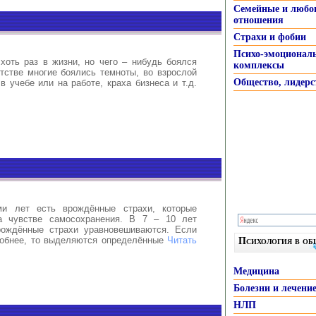
Семейные и любо
отношения
Страхи и фобии
Психо-эмоционал
хоть раз в жизни, но чего – нибудь боялся
комплексы
тстве многие боялись темноты, во взрослой
Общество, лидерс
в учебе или на работе, краха бизнеса и т.д.
и лет есть врождённые страхи, которые
а чувстве самосохранения. В 7 – 10 лет
рождённые страхи уравновешиваются. Если
робнее, то выделяются определённые
Читать
Психология в о
Медицина
Болезни и лечени
НЛП