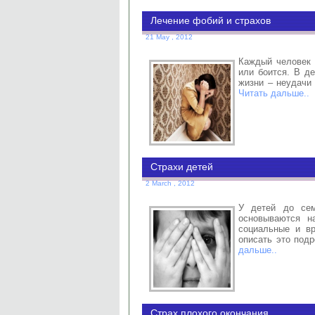
Лечение фобий и страхов
21 May , 2012
Каждый человек 
или боится. В де
жизни – неудачи 
Читать дальше..
Страхи детей
2 March , 2012
У детей до сем
основываются н
социальные и в
описать это под
дальше..
Страх плохого окончания