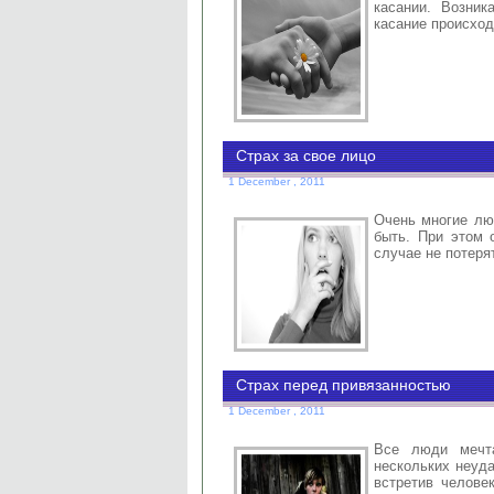
касании. Возник
касание происход
Страх за свое лицо
1 December , 2011
Очень многие лю
быть. При этом 
случае не потеря
Страх перед привязанностью
1 December , 2011
Все люди мечт
нескольких неуда
встретив челове