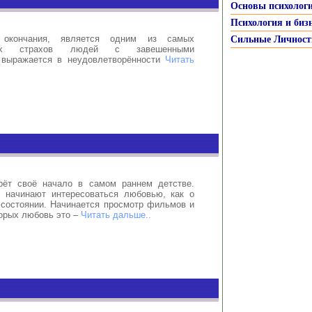
Основы психолог
Психология и биз
 окончания, является одним из самых
Сильные Личност
нных страхов людей с завешенными
 выражается в неудовлетворённости
Читать
рёт своё начало в самом раннем детстве.
 начинают интересоваться любовью, как о
 состоянии. Начинается просмотр фильмов и
оторых любовь это –
Читать дальше..