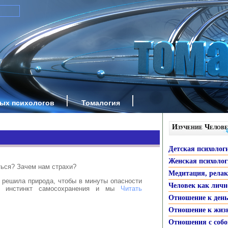
ных психологов
Томалогия
Изучение Челове
Детская психолог
Женская психоло
ться? Зачем нам страхи?
Медитация, рела
 решила природа, чтобы в минуты опасности
Человек как личн
л инстинкт самосохранения и мы
Читать
Отношение к ден
Отношение к жиз
Отношения с собо