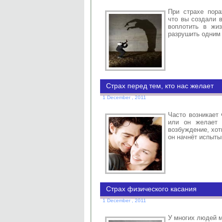
При страхе пора
что вы создали в
воплотить в жиз
разрушить одним
Страх перед тем, кто нас желает
1 December , 2011
Часто возникает 
или он желает 
возбуждение, хот
он начнёт испыты
Страх физического касания
1 December , 2011
У многих людей м