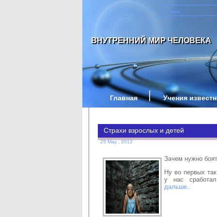
ВНУТРЕННИЙ МИР ЧЕЛОВЕКА
Главная
Учения извест
Страхи взрослых и детей
25 May , 2012
Зачем нужно боя
Ну во первых так
у нас сработа
дальше..