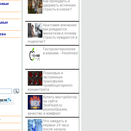
Как пробудить и
системы
вные
удержать истинную
страсть в союзе?
ьные
Анатомия влечения:
как рождается
магнетизм и почему
тво
страсть нуждается в
подпитке?
Гастроэнтерология
в клинике - Freshmed
Плановые и
экстренные
трансфузии
тромбоцитарного
концентрата
Купить мастурбатор
бщем
на сайте
SexFeast.ru:
разнообразие,
качество и комфорт
е
Что ожидать в
первые 24 часа
после начала