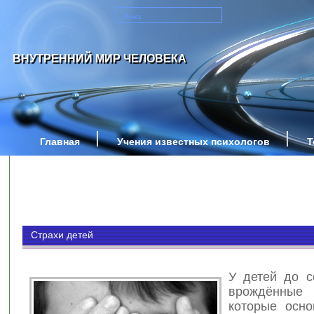
ВНУТРЕННИЙ МИР ЧЕЛОВЕКА
Главная
Учения известных психологов
Т
Страхи детей
У детей до с
врождённы
которые осн