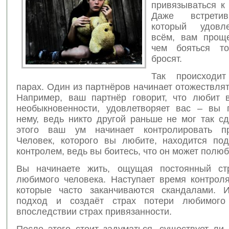
привязываться к 
Даже встретив
который удовл
всём,
вам проще 
чем бояться то
бросят.
Так происходи
парах. Один из партнёров начинает отожествлят
Например, ваш партнёр говорит, что любит 
необыкновенности, удовлетворяет вас – вы 
нему, ведь никто другой раньше не мог так с
этого ваш ум начинает контролировать при
Человек, которого вы любите, находится по
контролем, ведь вы боитесь, что он может полюб
Вы начинаете жить, ощущая постоянный стр
любимого человека. Наступает время контроля
которые часто заканчиваются скандалами. 
подход и создаёт страх потери любимого
впоследствии страх привязанности.
После этого стоит задуматься, существует ли