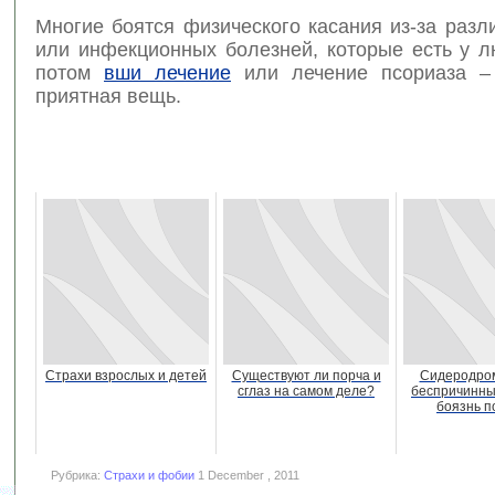
Многие боятся физического касания из-за раз
или инфекционных болезней, которые есть у л
потом
вши лечение
или лечение псориаза –
приятная вещь.
Страхи взрослых и детей
Существуют ли порча и
Сидеродро
сглаз на самом деле?
беспричинны
боязнь п
Рубрика:
Страхи и фобии
1 December , 2011