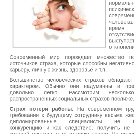
нормальн
психичес
современ
человека
время
отсутст
выступае
отклонен
Современный мир порождает множество по
источников страха, которые способны негативн
карьеру, личную жизнь, здоровье и т.п.
Большинство человеческих страхов обладаю
характером. Обычно они надуманны и пре
довольно легко. Рассмотрим нескольк
распространённых социальных страхов поближе
Страх потери работы.
На современном тру
требования к будущему сотруднику весьма жес
дипломированные специалисты не в
конкуренцию и как следствие, получить не 
которой мечтали, а ту которую нашли. Не раду