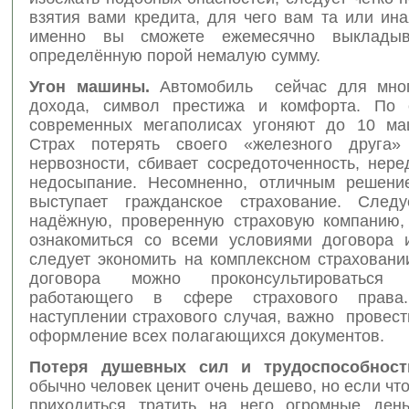
взятия вами кредита, для чего вам та или ин
именно вы сможете ежемесячно выклады
определённую порой немалую сумму.
Угон машины.
Автомобиль сейчас для многи
дохода, символ престижа и комфорта. По с
современных мегаполисах угоняют до 10 ма
Страх потерять своего «железного друга»
нервозности, сбивает сосредоточенность, нер
недосыпание. Несомненно, отличным решени
выступает гражданское страхование. Следу
надёжную, проверенную страховую компанию,
ознакомиться со всеми условиями договора 
следует экономить на комплексном страховани
договора можно проконсультироваться
работающего в сфере страхового права
наступлении страхового случая, важно провес
оформление всех полагающихся документов.
Потеря душевных сил и трудоспособност
обычно человек ценит очень дешево, но если что
приходиться тратить на него огромные день