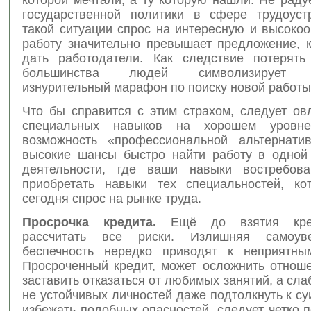
государственной политики в сфере трудоуст
такой ситуации спрос на интересную и высоко
работу значительно превышает предложение, к
дать работодатели. Как следствие потерят
большинства людей символизирует д
изнурительный марафон по поиску новой работы
Что бы справится с этим страхом, следует ов
специальных навыков на хорошем уровн
возможность «профессиональной альтернати
высокие шансы быстро найти работу в одной
деятельности, где ваши навыки востребова
приобретать навыки тех специальностей, к
сегодня спрос на рынке труда.
Просрочка кредита.
Ещё до взятия кре
рассчитать все риски. Излишняя самоув
беспечность нередко приводят к неприятны
Просроченный кредит, может осложнить отноше
заставить отказаться от любимых занятий, а сл
не устойчивых личностей даже подтолкнуть к су
избежать подобных опасностей, следует четко 