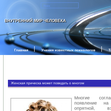
ВНУТРЕННИЙ МИР ЧЕЛОВЕКА
Главная
Учения известных психологов
Т
Женская прическа может поведать о многом
Многие согла
появление н
опрятной, вз