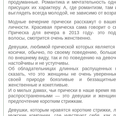
продуманные. Романтика и мечтательность одн
присущих их характеру. А, где романтизм, там
выглядеть всегда молодой, не зависимо от возра
Модные вечерние прически расскажут о ваше
личности. Красивая прическа сама говорит о с
Прическа для вечера в 2013 году- это под
волосы, смотрится очень женственно.
Девушки, любимой прической которых является
косички, обычно, по своему поведению, больше
по внешнему виду, так и по поведению на девоч
настойчивы и не уступчивы.
Об обладательницах длинных распущенных 
сказать, что это женщины не очень уверенны
своей природе боязливые и беззащитны
женственные и кокетливые.
И о милых дамах, чьи прически в наше время я
распространенными — это девушки и женщин
предпочтение коротким стрижкам.
Девушки, которым нравятся короткие стрижки,
мужские компании, где чувствуют себя, как 