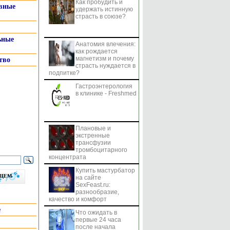
Как пробудить и
системы
вные
удержать истинную
страсть в союзе?
ьные
Анатомия влечения:
как рождается
магнетизм и почему
тво
страсть нуждается в
подпитке?
Гастроэнтерология
в клинике - Freshmed
Плановые и
экстренные
трансфузии
тромбоцитарного
концентрата
Купить мастурбатор
бщем
на сайте
SexFeast.ru:
разнообразие,
качество и комфорт
е
Что ожидать в
первые 24 часа
после начала