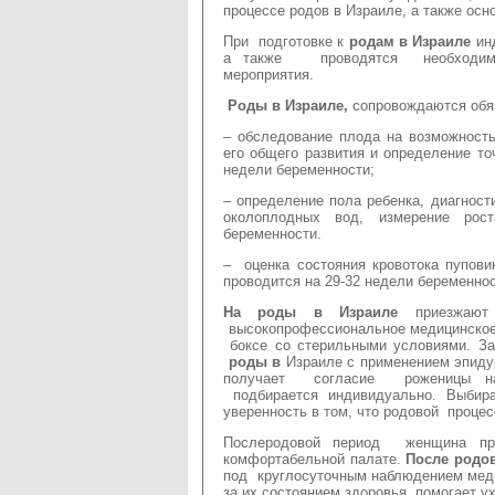
процессе родов в Израиле, а также осн
При подготовке к
родам в Израиле
инд
а также проводятся необходимые
мероприятия.
Роды в Израиле,
сопровождаются обя
– обследование плода на возможност
его общего развития и определение то
недели беременности;
– определение пола ребенка, диагност
околоплодных вод, измерение ро
беременности.
– оценка состояния кровотока пупови
проводится на 29-32 недели беременнос
На роды в Израиле
приезжают
высокопрофессиональное медицинское
боксе со стерильными условиями. З
роды в
Израиле с применением эпидур
получает согласие роженицы на 
подбирается индивидуально. Выб
уверенность в том, что родовой проце
Послеродовой период женщина п
комфортабельной палате.
После родо
под круглосуточным наблюдением меди
за их состоянием здоровья, помогает 