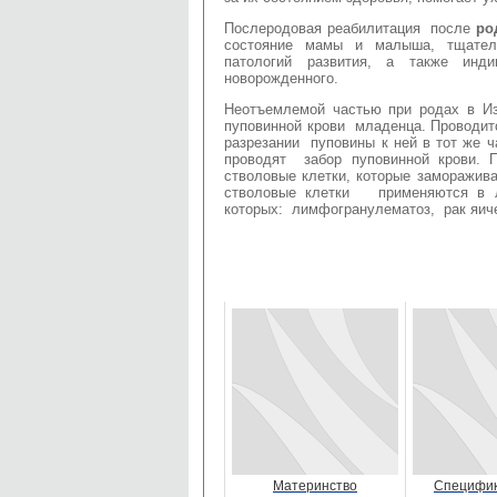
Послеродовая реабилитация после
ро
состояние мамы и малыша, тщате
патологий развития, а также инд
новорожденного.
Неотъемлемой частью при родах в И
пуповинной крови младенца. Проводит
разрезании пуповины к ней в тот же 
проводят забор пуповинной крови.
стволовые клетки, которые заморажива
стволовые клетки применяются в л
которых: лимфогранулематоз, рак яиче
Материнство
Специфик