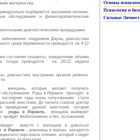
Основы психолог
овам материнства.
Психология и биз
ивидуально подбирается программа питания,
 обследования и физиотерапевтические
Сильные Личност
зательными диагностическими процедурами:
ь заболевания синдромом Дауна
,
диагностика
чного срока беременности проводится на 9-12
ика состояния плаценты, определение объема
ста плода проводится на 20-22 недели
ны, диагностика внутренних органов ребенка
ти.
 женщины, которые желают получить
 обслуживание. Роды в Израиле проходят в
а последние годы очень популярными стали
альной анестезии. До начала схваток доктор
проведение данной анестезии, которая
ирая
роды в Израиле,
женщина выбирает
сс пройдёт безболезненно и без осложнений.
роводит вместе с малышом в довольно
в в Израиле
– роженица и малыш находятся
цинского персонала клиники, который следит
ухаживать за малышом.