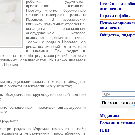
ребенка уделяется
Семейные и любо
пристальное внимание.
отношения
Поэтому многие беременные
женщины выбирают
роды в
Страхи и фобии
Израиле
. В израильских
Психо-эмоционал
клиниках родильные отделения
комплексы
оснащены современным
оборудованием, которое
Общество, лидерс
позволяет принимать очень
сложные роды в Израиле без
риска осложнений для матери
и малыша. При
родах в
включает в себя ряд мероприятий, которые
рованных специалистов. Их целью является
в Израиле.
ний медицинский персонал, которые обладают
 в области гинекологии и акушерства;
ь обслуживания, круглосуточное наблюдение
;
Психология в о
иях оснащенных новейшей аппаратурой и
ием;
Медицина
и родными.
Болезни и лечени
и при родах в Израиле
включает в себя
НЛП
ециальным упражнениям, расслаблению в