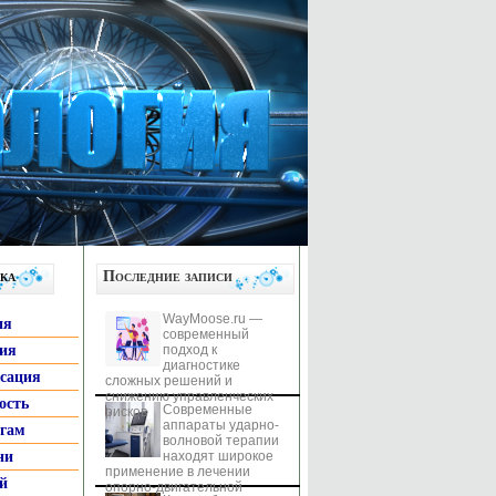
ка
Последние записи
WayMoose.ru —
ия
современный
гия
подход к
диагностике
ксация
сложных решений и
снижению управленческих
ость
Современные
рисков
аппараты ударно-
ьгам
волновой терапии
ни
находят широкое
применение в лечении
й
опорно-двигательной