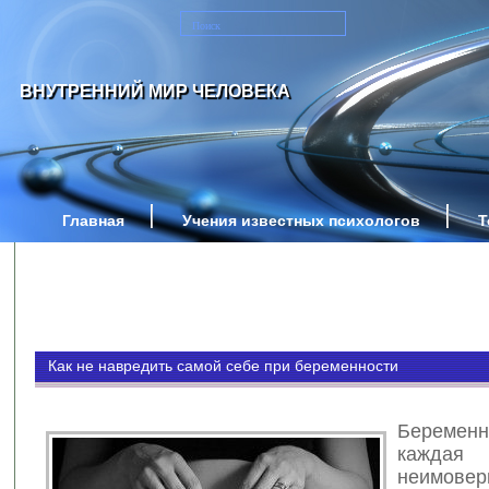
ВНУТРЕННИЙ МИР ЧЕЛОВЕКА
Главная
Учения известных психологов
Т
Как не навредить самой себе при беременности
Беремен
каждая
неимове