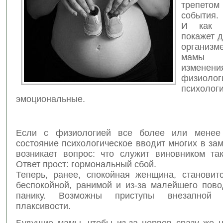
трепетом
события.
И как т
покажет д
организ
мамы п
изменени
физиолог
психоло
эмоциональные.
Если с физиологией все более или менее 
состояние психологическое вводит многих в за
возникает вопрос: что служит виновником та
Ответ прост: гормональный сбой.
Теперь, ранее, спокойная женщина, становитс
беспокойной, ранимой и из-за малейшего пово
панику. Возможны приступы внезапной 
плаксивости.
Будущие мамы, чтобы из-за нервов сразу же н