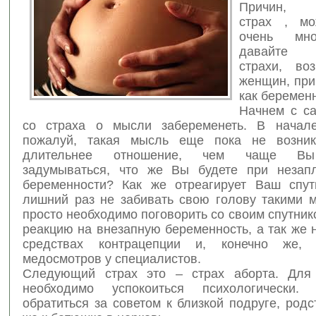
Причин, 
страх , мо
очень мно
давайте 
страхи, во
женщин
, пр
как беременн
Начнем с са
со страха о мысли забеременеть. В начале
пожалуй, такая мысль еще пока не возник
длительнее отношение, чем чаще Вы
задумываться, что же Вы будете при незап
беременности? Как же отреагирует Ваш спу
лишний раз не забивать свою голову такими 
просто необходимо поговорить со своим спутнико
реакцию на внезапную беременность, а так же 
средствах контрацепции и, конечно же, 
медосмотров у специалистов.
Следующий страх это – страх аборта. Для
необходимо успокоиться психологически
обратиться за советом к близкой подруге, род