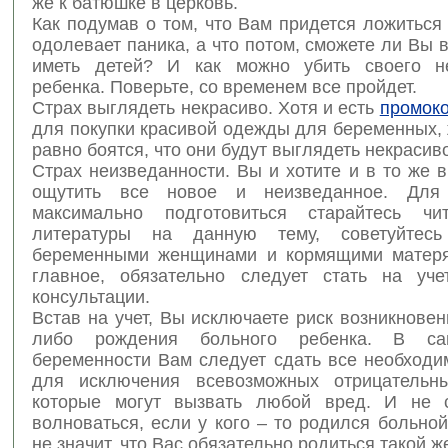
же к батюшке в церковь.
Как подумав о том, что Вам придется ложиться
одолевает паника, а что потом, сможете ли Вы
иметь детей? И как можно убить своего н
ребенка. Поверьте, со временем все пройдет.
Страх выглядеть некрасиво. Хотя и есть
промок
для покупки красивой одежды для беременных,
равно боятся, что они будут выглядеть некрасив
Страх неизведанности. Вы и хотите и в то же 
ощутить все новое и неизведанное. Для
максимально подготовиться старайтесь чи
литературы на данную тему, советуйтес
беременными женщинами и кормящими матеря
главное, обязательно следует стать на уч
консультации.
Встав на учет, Вы исключаете риск возникнов
либо рождения больного ребенка. В са
беременности Вам следует сдать все необходи
для исключения всевозможных отрицательны
которые могут вызвать любой вред. И не с
волноваться, если у кого – то родился больной
не значит, что Вас обязательно родиться такой ж