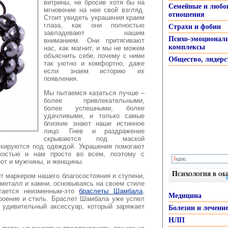
витрины, не бросив хотя
бы на
Семейные и любо
мгновение на нее свой взгляд.
отношения
Стоит увидеть украшения краем
глаза, как они полностью
Страхи и фобии
завладевают нашим
Психо-эмоционал
вниманием. Они притягивают
комплексы
нас, как магнит, и мы не можем
объяснить себе, почему с ними
Общество, лидерс
так уютно и комфортно, даже
если знаем историю их
появления.
Мы пытаемся казаться лучше –
более привлекательными,
более успешными, более
удачливыми, и только самые
близкие знают наше истинное
лицо. Гнев и раздражение
скрываются под маской
скируются под одеждой. Украшения помогают
костью и нам просто во всем, поэтому с
ют и мужчины, и женщины.
Психология в о
т маркером нашего благосостояния и ступени,
металл и камни, основываясь на своем стиле
тается неизменным-это
браслеты Шамбала
,
Медицина
роение и стиль. Браслет Шамбала уже успел
 удивительный аксессуар, который заряжает
Болезни и лечени
НЛП