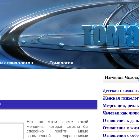
ных психологов
Томалогия
Изучение Челове
Детская психолог
Женская психоло
м
Медитация, рела
Человек как личн
Отношение к ден
Нет на этом свете такой
женщины, которая смогла бы
Отношение к жиз
спокойно пройти мимо
Отношения с собо
заполненной украшениями