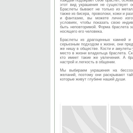
Каждый подбирает себе браслет, основы
этот вид украшения не существует о
Браслеты бывают не только из метал
также из бисера, проволоки, кожи и р
и фантазию, вы можете лично изго
условиях, чтобы показать свою инди
быть неповторимой. Форма браслета за
носящего его человека.
Браслеты из драгоценных камней и
серьезным подходом к жизни, они пред
же нишу в обществе. Кости и амулеты
место в жизни владельца браслета. Ск
кто имеет такие же увлечения. А бр
настрой и легкость в общении.
Мы выбираем украшения на бессозн
желаний, поэтому они раскрывают тай
которые живут глубине нашей души.