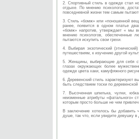
2. Спортивный стиль в одежде стал но
отдыхе. По мнению психологов, дост
повседневной жизни тем самым пытают
3. Стиль «бомж» или «поношенной вещи
ранее, появится в одном платье дв
«бомж» напротив, утверждает « мы в
мнению психологов, обеспеченные л
пытаются искупить свои грехи.
4. Выбирая экзотический (этнический
путешествиям, к изучению другой культ
5. Женщины, выбирающие для себя ст
глазах окружающих более мужествен
одежде цвета хаки, камуфяжного рисунк
6. Деревенский стиль характеризуют вы
быть следствием тоски по деревенской
7. Высоченная шпилька, чулки, юбка
неизменные атрибуты «фатального» ст
которым просто больше не чем привлеч
В заключение хотелось бы добавить 
душе, так что, если увидите девушку в 