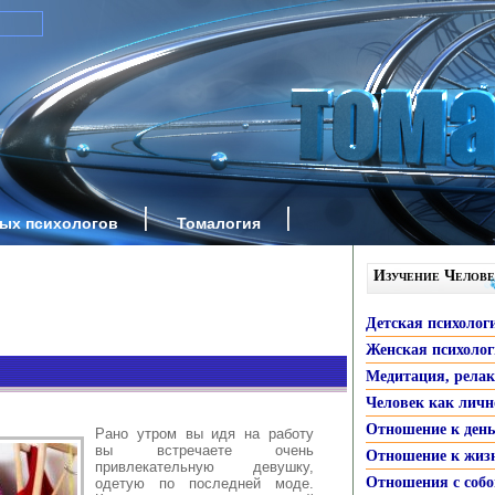
ных психологов
Томалогия
Изучение Челове
Детская психолог
Женская психоло
Медитация, рела
Человек как личн
Отношение к ден
Рано утром вы идя на работу
вы встречаете очень
Отношение к жиз
привлекательную девушку,
Отношения с собо
одетую по последней моде.