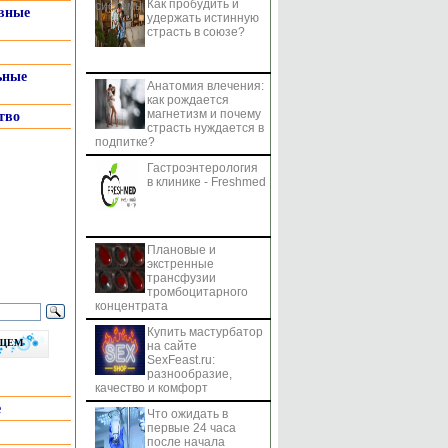
Как пробудить и
системы
вные
удержать истинную
страсть в союзе?
ьные
Анатомия влечения:
как рождается
магнетизм и почему
тво
страсть нуждается в
подпитке?
Гастроэнтерология
в клинике - Freshmed
Плановые и
экстренные
трансфузии
тромбоцитарного
концентрата
Купить мастурбатор
бщем
на сайте
SexFeast.ru:
разнообразие,
качество и комфорт
е
Что ожидать в
первые 24 часа
после начала