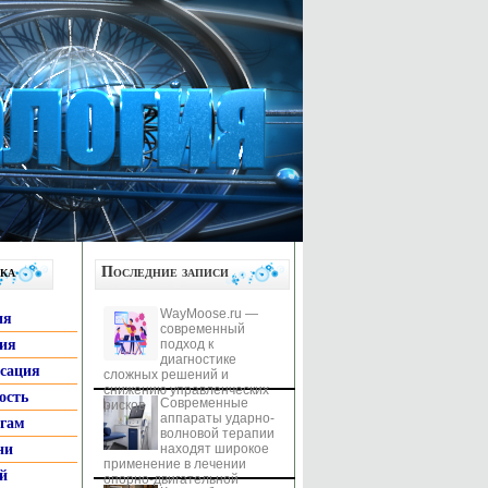
ка
Последние записи
WayMoose.ru —
ия
современный
гия
подход к
диагностике
ксация
сложных решений и
снижению управленческих
ость
Современные
рисков
аппараты ударно-
ьгам
волновой терапии
ни
находят широкое
применение в лечении
й
опорно-двигательной