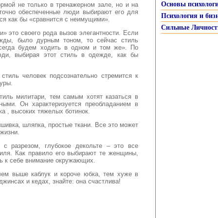
Основы психолог
рмой не только в тренажерном зале, но и на
аточно обеспеченные люди выбирают его для
Психология и биз
ся как бы «сравнится с неимущими».
Сильные Личност
» это своего рода вызов элегантности. Если
ажды, было дурным тоном, то сейчас стиль
сегда будем ходить в одном и том же». По
юди, выбирая этот стиль в одежде, как бы
) стиль человек подсознательно стремится к
уры.
иль милитари, тем самым хотят казаться в
ными. Он характеризуется преобладанием в
а , высоких тяжелых ботинок.
шивка, шляпка, простые ткани. Все это может
 жизни.
 с разрезом, глубокое декольте – это все
иля. Как правило его выбирают те женщины,
ь к себе внимание окружающих.
чем выше каблук и короче юбка, тем хуже в
джинсах и кедах, знайте: она счастлива!