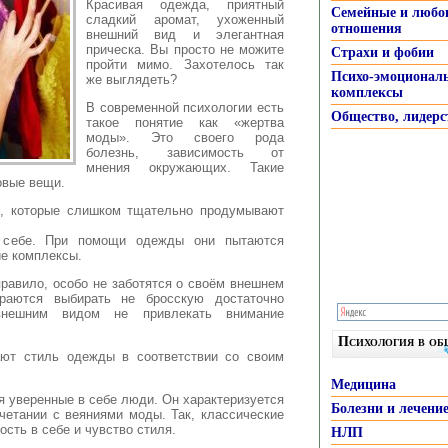
Красивая одежда, приятный
Семейные и любо
сладкий аромат, ухоженный
отношения
внешний вид и элегантная
прическа. Вы просто не можите
Страхи и фобии
пройти мимо. Захотелось так
Психо-эмоционал
же выглядеть?
комплексы
В современной психологии есть
Общество, лидерс
такое понятие как «жертва
моды». Это своего рода
болезнь, зависимость от
мнения окружающих. Такие
овые вещи.
и, которые слишком тщательно продумывают
в себе. При помощи одежды они пытаются
ие комплексы.
равило, особо не заботятся о своём внешнем
араются выбирать не бросскую достаточно
нешним видом не привлекать внимание
Психология в о
ают стиль одежды в соответствии со своим
Медицина
я уверенные в себе люди. Он характеризуется
Болезни и лечени
четании с веяниями моды. Так, классические
сть в себе и чувство стиля.
НЛП