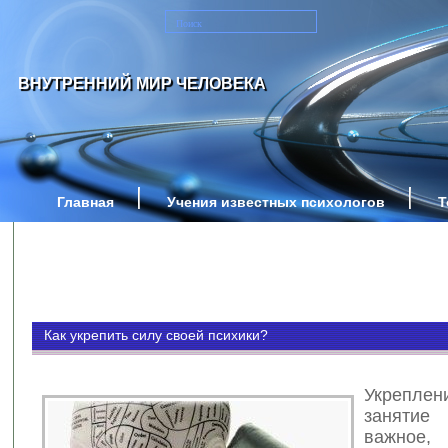
ВНУТРЕННИЙ МИР ЧЕЛОВЕКА
Главная
Учения известных психологов
Т
Как укрепить силу своей психики?
Укреплен
заняти
важное,