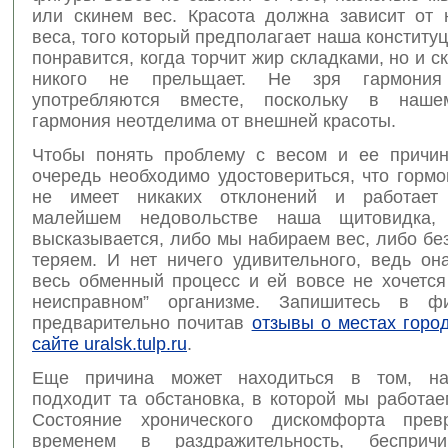
или скинем вес. Красота должна зависит от 
веса, того который предполагает наша конституц
понравится, когда торчит жир складками, но и с
никого не прельщает. Не зря гармония
употребляются вместе, поскольку в наше
гармония неотделима от внешней красоты.
Чтобы понять проблему с весом и ее причи
очередь необходимо удостовериться, что горм
не имеет никаких отклонений и работает
малейшем недовольстве наша щитовидка, 
высказывается, либо мы набираем вес, либо бе
теряем. И нет ничего удивительного, ведь он
весь обменный процесс и ей вовсе не хочется
неисправном” организме. Запишитесь в фи
предварительно почитав
отзывы о местах горо
сайте uralsk.tulp.ru
.
Еще причина может находиться в том, на
подходит та обстановка, в которой мы работа
Состояние хронического дискомфорта прев
временем в раздражительность, бесприч