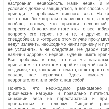
настроения, нервозность. Наши нервы и м
условиях должны защищаться, а вот способы э
приводят к проблемам лишнего веса. На фо
некоторые бесконтрольно начинают есть, а др
вообще, потому, что приходи нехороши
анорексия. В конечном итоге кто- то вес набира
попросту его теряет, но и те, и другие, 
спецдобавки, в которых в этом случае проку мал
недуг излечить, необходимо найти причину и пу
ее устранить, а не следствие. Не даром гово
наличии здоровых нервов, будешь иметь крепк
Вся проблема в том, что все мы настолько
привыкаем, что считаем порой их нормой всей
не думая, что, конфликт с кем-то, от которого о
осадок, нас нервирует. Здесь поможет к
невропатолога или работа над собой.
Понятно, что необходимо равномерно р
физические нагрузки и правильно питаться
снижении веса не перестараться и при
превратиться в плюшку. Пищевой рац
составляться так, чтобы потерянная за де