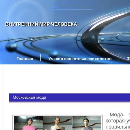
ВНУТРЕННИЙ МИР ЧЕЛОВЕКА
Главная
Учения известных психологов
Т
Московская мода
Мода- эт
которая у
правильн