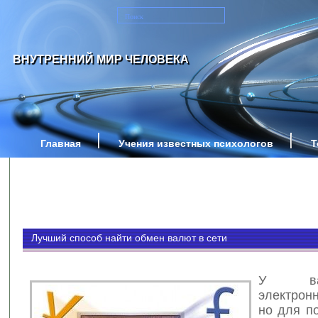
ВНУТРЕННИЙ МИР ЧЕЛОВЕКА
Главная
Учения известных психологов
Т
Лучший способ найти обмен валют в сети
У ва
электрон
но для по