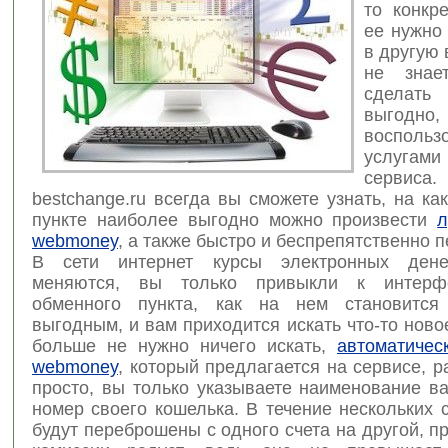
то конкр
ее нужно
в другую 
не знае
сделат
выгодно
воспольз
услуга
серв
bestchange.ru всегда вы сможете узнать, на к
пункте наиболее выгодно можно произвести
л
webmoney
, а также быстро и беспрепятственно п
В сети интернет курсы электронных дене
меняются, вы только привыкли к интерф
обменного пункта, как на нем становится
выгодным, и вам приходится искать что-то ново
больше не нужно ничего искать,
автоматичес
webmoney
, который предлагается на сервисе, р
просто, вы только указываете наименование в
номер своего кошелька. В течение нескольких 
будут переброшены с одного счета на другой, п