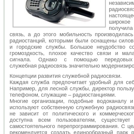
независи
радио
настоя
широкое
получи
связь, а до этого мобильность производилас
радиостанций, которыми были оснащены силов
и городские службы. Большое неудобство с
громоздкость, плохое качество связи и мал
сигнала. Однако с помощью передовых 
служебная радиосвязь значительно модернизиро
Концепции развития служебной радиосвязи.
Каждая служба предпочитает удобный для себ
Например, для лесной службы, директор польз
телефоном, служащие – радиостанциями.
Многие организации, подобные водоканалу и
используют собственную служебную радиосвязь
не зависит от политического и коммерческог
доступна всем пользователям, существует 
самостоятельного перепрограммирования. С це
рекомендуется создать единообразный парк р