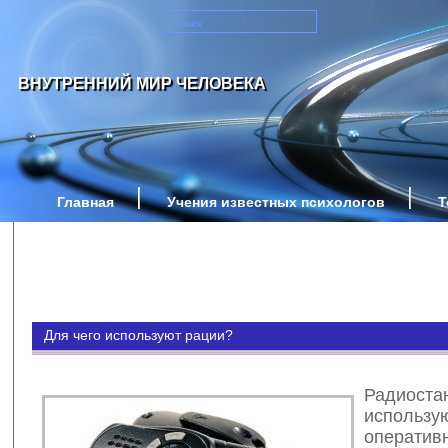
ВНУТРЕННИЙ МИР ЧЕЛОВЕКА
Главная
Учения известных психологов
Т
Для чего используют рации?
Радиоста
испол
опера