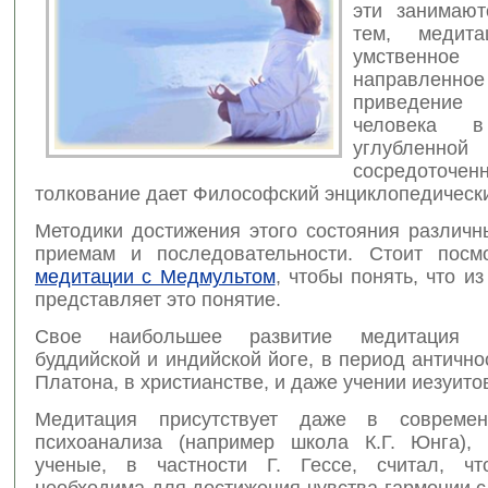
эти занимаю
тем, медит
умственное
направл
приведени
человека в
углубленной
сосредоточенн
толкование дает Философский энциклопедически
Методики достижения этого состояния различн
приемам и последовательности. Стоит пос
медитации с Медмультом
, чтобы понять, что и
представляет это понятие.
Свое наибольшее развитие медитация 
буддийской и индийской йоге, в период антично
Платона, в христианстве, и даже учении иезуито
Медитация присутствует даже в совреме
психоанализа (например школа К.Г. Юнга),
ученые, в частности Г. Гессе, считал, чт
необходима для достижения чувства гармонии 