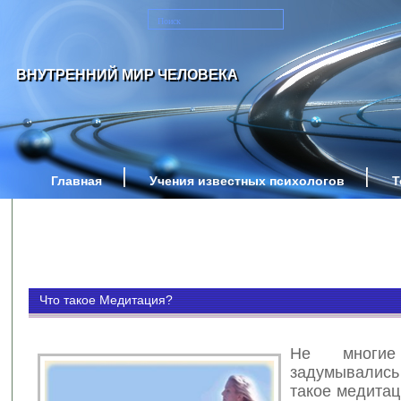
ВНУТРЕННИЙ МИР ЧЕЛОВЕКА
Главная
Учения известных психологов
Т
Что такое Медитация?
Не многи
задумывалис
такое медитац