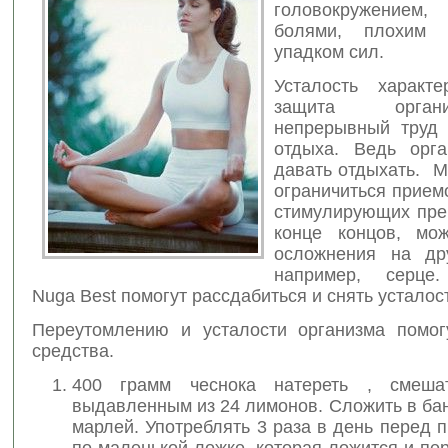
головокружением
болями, плохим н
упадком сил.
Усталость характе
защита орга
непрерывный труд 
отдыха. Ведь орг
давать отдыхать. М
ограничиться прием
стимулирующих преп
конце концов, мо
осложнения на др
например, серце
Nuga Best помогут рассдабиться и снять усталос
Переутомлению и усталости организма помо
средства.
400 грамм чеснока натереть , смеша
выдавленным из 24 лимонов. Сложить в бан
марлей. Употреблять 3 раза в день перед
по маленькой ложке, которая ложится и п