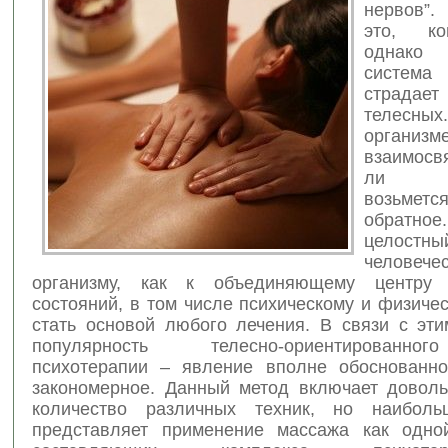
нервов”
это, ко
однако
систем
страдает
телесных
органи
взаимосв
ли кт
возьметс
обратное
целостн
человече
организму, как к объединяющему центру
состояний, в том числе психическому и физиче
стать основой любого лечения. В связи с эти
популярность телесно-ориентированн
психотерапии – явление вполне обоснованн
закономерное. Данный метод включает довол
количество различных техник, но наиболь
представляет применение массажа как одно