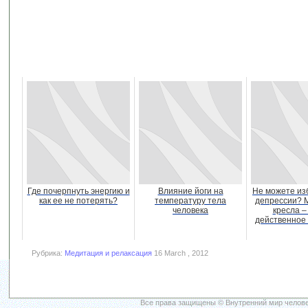
Где почерпнуть энергию и
Влияние йоги на
Не можете из
как ее не потерять?
температуру тела
депрессии? 
человека
кресла –
действенное 
Рубрика:
Медитация и релаксация
16 March , 2012
Все права защищены © Внутренний мир челове