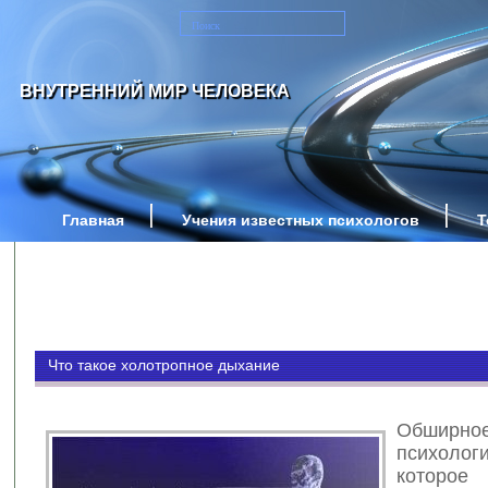
ВНУТРЕННИЙ МИР ЧЕЛОВЕКА
Главная
Учения известных психологов
Т
Что такое холотропное дыхание
Обширно
психолог
которо