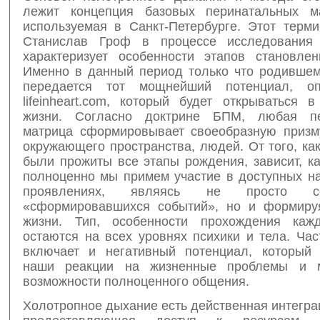
лежит концепция базовых перинатальных м
используемая в Санкт-Петербурге. Этот терм
Станислав Гроф в процессе исследования 
характеризует особенности этапов становлен
Именно в данный период только что родившем
передается тот мощнейший потенциал, о
lifeinheart.com, который будет открываться 
жизни. Согласно доктрине БПМ, любая пе
матрица сформировывает своеобразную призм
окружающего пространства, людей. От того, ка
были прожиты все этапы рождения, зависит, к
полноценно мы примем участие в доступных н
проявлениях, являясь не просто соу
«сформировавшихся событий», но и формиру
жизни. Тип, особенности прохождения каж
остаются на всех уровнях психики и тела. Ча
включает и негативный потенциал, который 
наши реакции на жизненные проблемы и м
возможности полноценного общения.
Холотропное дыхание есть действенная интегра