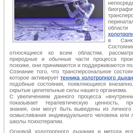
непосред
биографи
транспер
перината
области
холотроп
в Санкт-
Состояни
относящиеся ко всем областям, рассматр
природные и обычные части процесса прои
психике, они принимаются и поддерживаются по
Сознание того, что трансперсональное состоя
которое активирует
техника холотропного дыха
подобные состояния, появляющиеся внезапно
скрытые целительные силы нашего организма.
С увеличением данного процесса «внутренн
показывает терапевтическую ценность, пр
знания, они могут быть выведены из личного 
осмысливания индивидуального человека или 
школы психотерапии.
Основой холотропного дыхания и метода ег