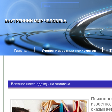
ВНУТРЕННИЙ МИР ЧЕЛОВЕКА
Главная
Учения известных психологов
Т
Влияние цвета одежды на человека
Психол
известн
оказывае