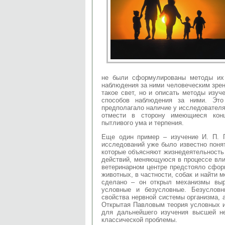
не были сформулированы методы их 
наблюдения за ними человеческим зрен
такое свет, но и описать методы изуч
способов наблюдения за ними. Это
предполагало наличие у исследователя
отмести в сторону имеющиеся конц
пытливого ума и терпения.
Еще один пример – изучение И. П. 
исследований уже было известно поня
которые объясняют жизнедеятельность
действий, меняющуюся в процессе вли
ветеринарном центре предстояло сфор
животных, в частности, собак и найти 
сделано – он открыл механизмы выр
условные и безусловные. Безуслов
свойства нервной системы организма, 
Открытая Павловым теория условных 
для дальнейшего изучения высшей н
классической проблемы.