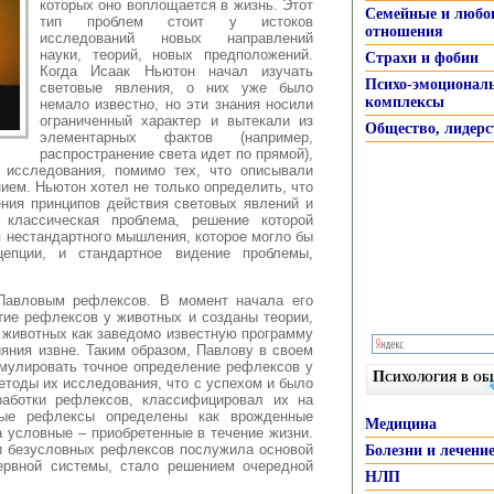
которых оно воплощается в жизнь. Этот
Семейные и любо
тип
проблем стоит у истоков
отношения
исследований новых направлений
науки, теорий, новых предположений.
Страхи и фобии
Когда Исаак Ньютон начал изучать
Психо-эмоционал
световые явления, о них уже было
комплексы
немало известно, но эти знания носили
ограниченный характер и вытекали из
Общество, лидерс
элементарных фактов (например,
распространение света идет по прямой),
исследования, помимо тех, что описывали
ием. Ньютон хотел не только определить, что
ения принципов действия световых явлений и
 классическая проблема, решение которой
 нестандартного мышления, которое могло бы
епции, и стандартное видение проблемы,
Павловым рефлексов. В момент начала его
тие рефлексов у животных и созданы теории,
 животных как заведомо известную программу
яния извне. Таким образом, Павлову в своем
мулировать точное определение рефлексов у
Психология в о
методы их исследования, что с успехом и было
аботки рефлексов, классифицировал их на
ные рефлексы определены как врожденные
Медицина
а условные – приобретенные в течение жизни.
и безусловных рефлексов послужила основой
Болезни и лечени
ервной системы, стало решением очередной
НЛП