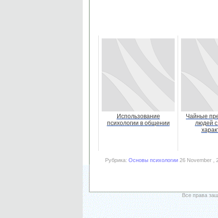
Использование
Чайные пр
психологии в общении
людей с
харак
Рубрика:
Основы психологии
26 November , 
Все права за