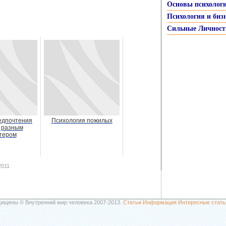
Основы психолог
Психология и биз
Сильные Личност
едпочтения
Психология пожилых
 разным
тером
2011
щищены © Внутренний мир человека 2007-2013.
Статьи
Информация
Интересные стать