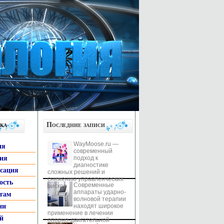
ка
Последние записи
WayMoose.ru —
ия
современный
гия
подход к
диагностике
ксация
сложных решений и
снижению управленческих
ость
Современные
рисков
аппараты ударно-
ьгам
волновой терапии
ни
находят широкое
применение в лечении
й
опорно-двигательной