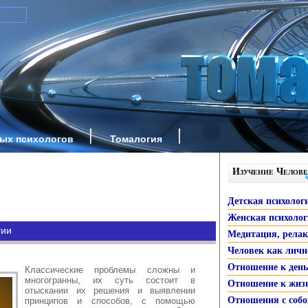
ных психологов
Томалогия
Изучение Челове
Детская психолог
Женская психоло
гии
Медитация, рела
Человек как личн
Отношение к ден
Классические проблемы сложны и
многогранны, их суть состоит в
Отношение к жиз
отыскании их решения и выявлении
Отношения с собо
принципов и способов, с помощью