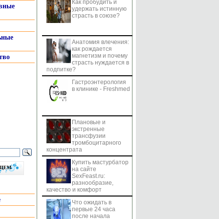
Как пробудить и
системы
вные
удержать истинную
страсть в союзе?
ьные
Анатомия влечения:
как рождается
магнетизм и почему
тво
страсть нуждается в
подпитке?
Гастроэнтерология
в клинике - Freshmed
Плановые и
экстренные
трансфузии
тромбоцитарного
концентрата
Купить мастурбатор
бщем
на сайте
SexFeast.ru:
разнообразие,
качество и комфорт
е
Что ожидать в
первые 24 часа
после начала