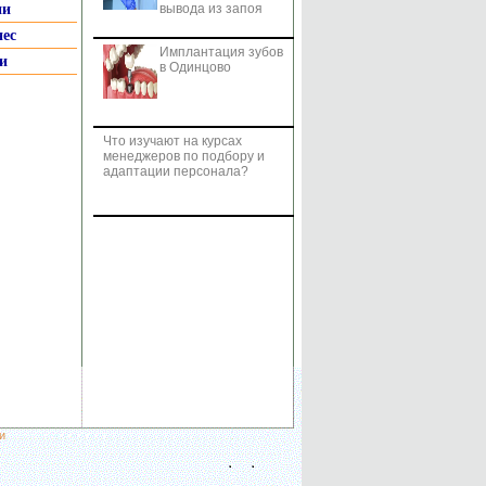
ии
вывода из запоя
нес
Имплантация зубов
и
в Одинцово
Что изучают на курсах
менеджеров по подбору и
адаптации персонала?
и