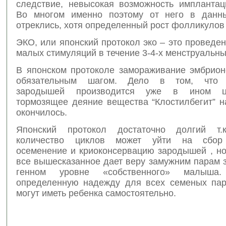
следствие, невысокая возможность имплантац
Во многом именно поэтому от него в данн
отреклись, хотя определенный рост фолликулов 
ЭКО, или японский протокол эко – это проведе
малых стимуляций в течение 3-4-х менструальны
В японском протоколе замораживание эмбрион
обязательным шагом. Дело в том, что 
зародышей производится уже в ином ци
тормозящее деяние вещества “Клостилбегит” н
окончилось.
Японский протокол достаточно долгий т.к
количество циклов может уйти на сбор 
осеменение и криоконсервацию зародышей , но
все вышесказанное дает веру замужним парам 
генном уровне «собственного» малыша
определенную надежду для всех семеных пар
могут иметь ребенка самостоятельно.