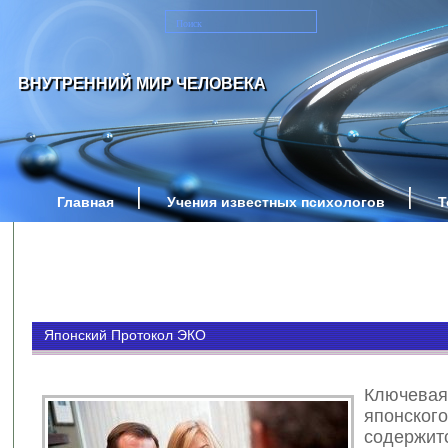
ВНУТРЕННИЙ МИР ЧЕЛОВЕКА
Главная
Учения известных психологов
Т
Японский Протокол ЭКО
Ключе
японског
содержит