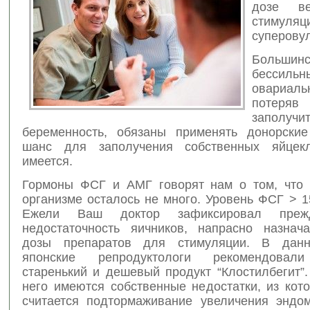
дозе в
стимуляц
суперову
Большин
бессильн
овариаль
потеря
заполучи
беременность, обязаны применять донорские
шанс для заполучения собственных яйцекл
имеется.
Гормоны ФСГ и АМГ говорят нам о том, что 
организме осталось не много. Уровень ФСГ > 1
Ежели Ваш доктор зафиксировал прежд
недостаточность яичников, напрасно назнач
дозы препаратов для стимуляции. В данн
японские репродуктологи рекомендовал
старенький и дешевый продукт “Клостилбегит”
него имеются собственные недостатки, из кот
считается подтормаживание увеличения эндом