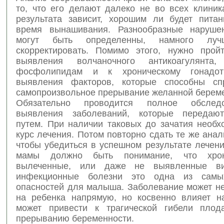
то, что его делают далеко не во всех клиник
результата зависит, хорошим ли будет пита
время вынашивания. Разнообразные нарушен
могут быть определенны, намного луч
скорректировать. Помимо этого, нужно прой
выявления волчаночного антикоагулянта
фосфолипидам и к хроническому гонадот
выявления факторов, которые способны спр
самопроизвольное прерывание желанной береме
Обязательно проводится полное обслед
выявления заболеваний, которые передаю
путем. При наличии таковых до зачатия необх
курс лечения. Потом повторно сдать те же анал
чтобы убедиться в успешном результате лечен
мамы должно быть понимание, что хрон
вылеченные, или даже не выявленные в
инфекционные болезни это одна из самы
опасностей для малыша. Заболевание может не
на ребенка напрямую, но косвенно влияет н
может привести к трагической гибели плод
прерыванию беременности.