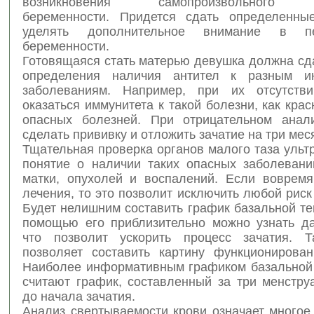
возникновения самопроизвольного 
беременности. Придется сдать определенны
уделять дополнительное внимание в п
беременности.
Готовящаяся стать матерью девушка должна сд
определения наличия антител к разным и
заболеваниям. Например, при их отсутств
оказаться иммунитета к такой болезни, как крас
опасных болезней. При отрицательном анал
сделать прививку и отложить зачатие на три мес
Тщательная проверка органов малого таза ульт
понятие о наличии таких опасных заболевани
матки, опухолей и воспалений. Если вовремя
лечения, то это позволит исключить любой риск
Будет нелишним составить график базальной т
помощью его приблизительно можно узнать да
что позволит ускорить процесс зачатия. Т
позволяет составить картину функционирован
Наиболее информативным графиком базальной
считают график, составленный за три менстру
до начала зачатия.
Анализ свертываемости крови означает многое