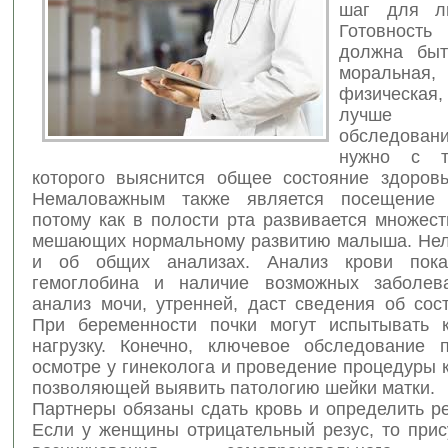
шаг для л
Готовнос
должна быт
моральн
физическа
лучше
обследова
нужно с т
которого выяснится общее состояние здоровь
Немаловажным также является посещение с
потому как в полости рта развивается множес
мешающих нормальному развитию малыша.
Нел
и об общих анализах. Анализ крови пока
гемоглобина и наличие возможных заболев
анализ мочи, утренней, даст сведения об сос
При беременности почки могут испытывать 
нагрузку. Конечно, ключевое обследование 
осмотре у гинеколога и проведение процедуры 
позволяющей выявить патологию шейки матки.
Партнеры обязаны сдать кровь и определить р
Если у женщины отрицательный резус, то прис