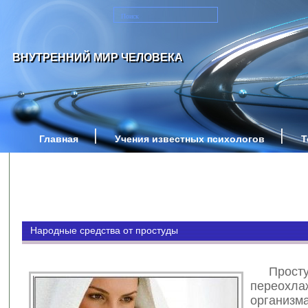
ВНУТРЕННИЙ МИР ЧЕЛОВЕКА
Главная
Учения известных психологов
Т
Народные средства от простуды
Прост
переохла
организм