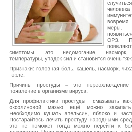
случить
человека
иммуни
вовремя
меры,
появитьс
ОРЗ. Пр
появля
симптомы- это недомогание, насморк,
температуры, упадок сил и становится очень тя
Признаки: головная боль, кашель, насморк, чих
горле.
Причины простуды – это переохлаждение 
появление в организме вируса.
Для профилактики простуды смазывать ка
оксолиновой мазью ещё можно закапать
Необходимо кушать апельсин, яблоко и част
Постарайтесь лечить простуду народными сред
это не поможет тогда можно перейти к бо
лекарствам. Надо как можно раньше начать лече