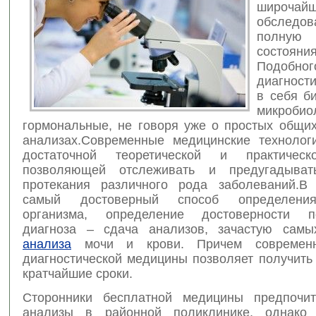
широчай
обследов
полну
состояни
Подоб
диагност
в себя
б
микробио
гормональные, не говоря уже о простых общих
анализах.Современные медицинские технолог
достаточной теоретической и практическ
позволяющей отслеживать и предугадыват
протекания различного рода заболеваний.В
самый достоверный способ определения
организма, определение достоверности по
диагноза – сдача анализов, зачастую самы
анализа
мочи и крови. Причем современн
диагностической медицины позволяет получить
кратчайшие сроки.
Сторонники бесплатной медицины предпочит
анализы в районной поликлинике, однако