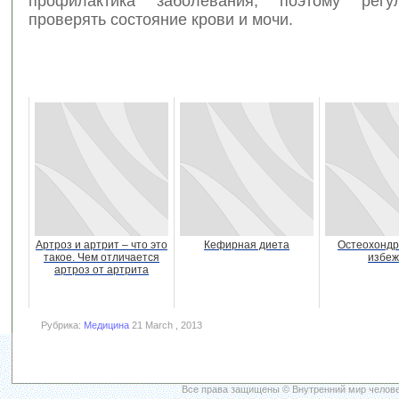
профилактика заболевания, поэтому регу
проверять состояние крови и мочи.
Артроз и артрит – что это
Кефирная диета
Остеохондр
такое. Чем отличается
избеж
артроз от артрита
Рубрика:
Медицина
21 March , 2013
Все права защищены © Внутренний мир челове