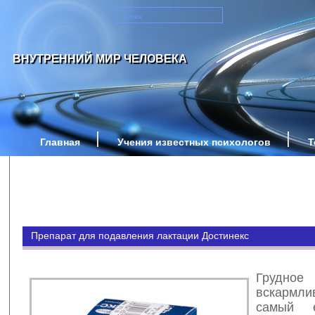
ВНУТРЕННИЙ МИР ЧЕЛОВЕКА
Главная
Учения известных психологов
Т
Препарат для подавления лактации Достинекс
Грудное
вскарм
самый е