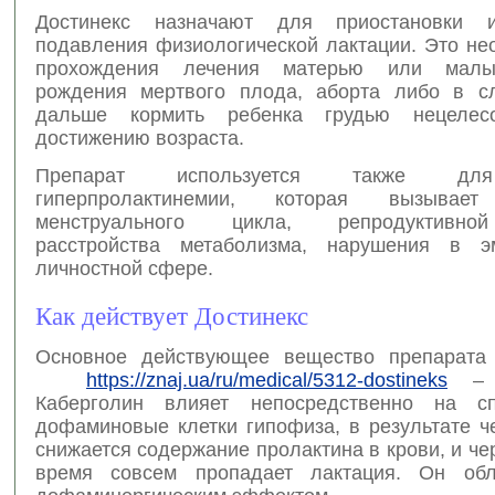
Достинекс назначают для приостановки 
подавления физиологической лактации. Это не
прохождения лечения матерью или малы
рождения мертвого плода, аборта либо в сл
дальше кормить ребенка грудью нецелес
достижению возраста.
Препарат используется также дл
гиперпролактинемии, которая вызывает
менструального цикла, репродуктивно
расстройства метаболизма, нарушения в эм
личностной сфере.
Как действует Достинекс
Основное действующее вещество препарата 
https://znaj.ua/ru/medical/5312-dostineks
– к
Каберголин влияет непосредственно на сп
дофаминовые клетки гипофиза, в результате ч
снижается содержание пролактина в крови, и че
время совсем пропадает лактация. Он обл