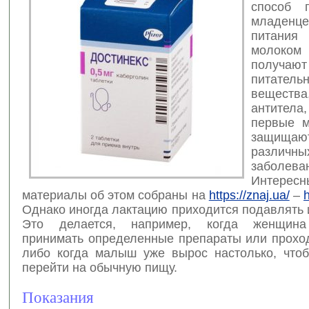
способ 
младенце
питани
молок
получаю
питатель
вещес
антитела
первые м
защищ
различны
заболева
Интересн
материалы об этом собраны на
https://znaj.ua/
–
h
Однако иногда лактацию приходится подавлять 
Это делается, например, когда женщин
принимать определенные препараты или проход
либо когда малыш уже вырос настолько, что
перейти на обычную пищу.
Показания