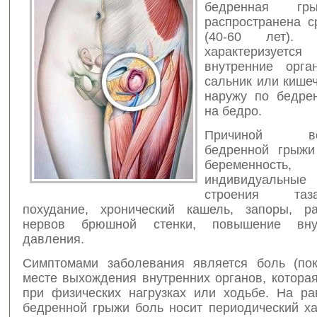
бедренная гр
распространена 
(40-60 лет). 
характеризует
внутренние
орга
сальник или кише
наружу по бедре
на бедро.
Причиной воз
бедренной грыжи
беременност
индивидуальные 
строения таз
похудание, хронический кашель, запоры, р
нервов брюшной стенки, повышение вну
давления.
Симптомами заболевания является боль (по
месте выхождения внутренних органов, котора
при физических нагрузках или ходьбе. На ра
бедренной грыжи боль носит периодический ха