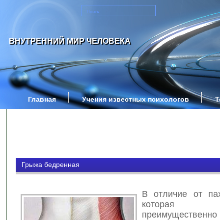
ВНУТРЕННИЙ МИР ЧЕЛОВЕКА
Главная
Учения известных психологов
Т
Грыжа бедренная
В отличие от па
которая вст
преимущественн