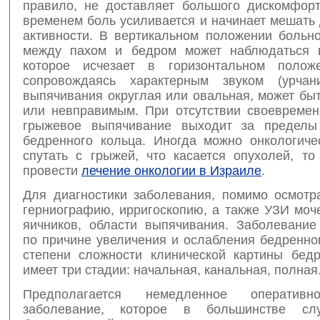
правило, не доставляет большого дискомфорт
временем боль усиливается и начинает мешать
активности. В вертикальном положении больно
между пахом и бедром может наблюдаться в
которое исчезает в горизонтальном положе
сопровождаясь характерным звуком (урчан
выпячивания округлая или овальная, может бы
или невправимым. При отсутствии своевремен
грыжевое выпячивание выходит за пределы 
бедренного кольца. Иногда можно онкологиче
спутать с грыжей, что касается опухолей, то
провести
лечение онкологии в Израиле
.
Для диагностики заболевания, помимо осмотр
герниографию, ирригоскопию, а также УЗИ моч
яичников, области выпячивания. Заболевание
по причине увеличения и ослабления бедренно
степени сложности клинической картины бед
имеет три стадии: начальная, канальная, полная
Предполагается немедленное оперативн
заболевание, которое в большинстве сл