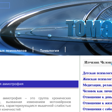
ных психологов
Томалогия
Изучение Челове
Детская психолог
Женская психоло
ая амиотрофия
Медитация, рела
Человек как личн
Отношение к ден
я амиотрофия – это группа хронических
ий, вызванная изменением мотонейронов
Отношение к жиз
озга, характеризующаяся мышечной слабостью
Отношения с собо
 конечностей.