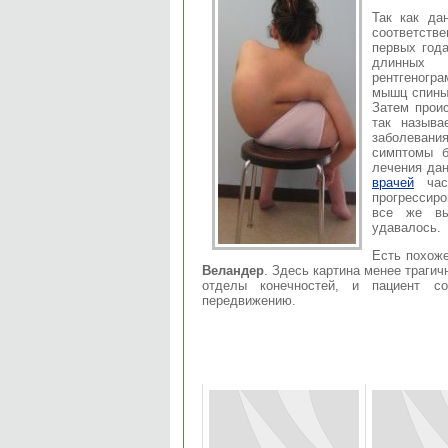
Так как да
соответств
первых год
длинных 
рентгеногр
мышц спины 
Затем прои
так называ
заболеван
симптомы б
лечения дан
врачей
част
прогрессир
все же вы
удавалось.
Есть похож
Веландер
. Здесь картина менее траги
отделы конечностей, и пациент со
передвижению.