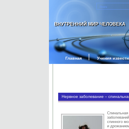
ВНУТРЕННИЙ МИР ЧЕЛОВЕКА
Главная
Учения извест
Нервное заболевание – спинальн
Спинальна
заболеван
спинного м
и дрожанием