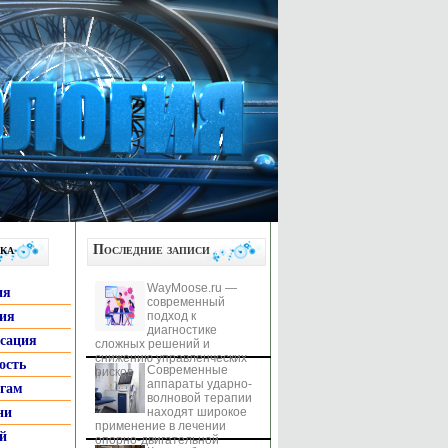
ка
Последние записи
WayMoose.ru —
ия
современный
гия
подход к
диагностике
ксация
сложных решений и
снижению управленческих
ость
Современные
рисков
аппараты ударно-
ьгам
волновой терапии
ни
находят широкое
применение в лечении
й
опорно-двигательной