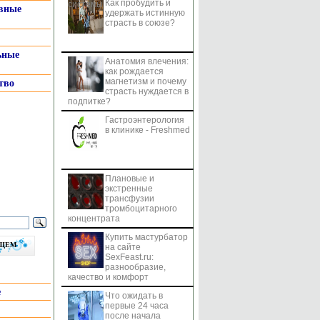
Как пробудить и
системы
вные
удержать истинную
страсть в союзе?
ьные
Анатомия влечения:
как рождается
магнетизм и почему
тво
страсть нуждается в
подпитке?
Гастроэнтерология
в клинике - Freshmed
Плановые и
экстренные
трансфузии
тромбоцитарного
концентрата
Купить мастурбатор
бщем
на сайте
SexFeast.ru:
разнообразие,
качество и комфорт
е
Что ожидать в
первые 24 часа
после начала