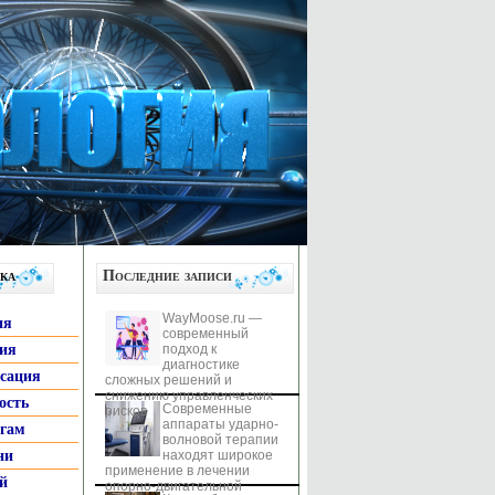
ка
Последние записи
WayMoose.ru —
ия
современный
гия
подход к
диагностике
ксация
сложных решений и
снижению управленческих
ость
Современные
рисков
аппараты ударно-
ьгам
волновой терапии
ни
находят широкое
применение в лечении
й
опорно-двигательной