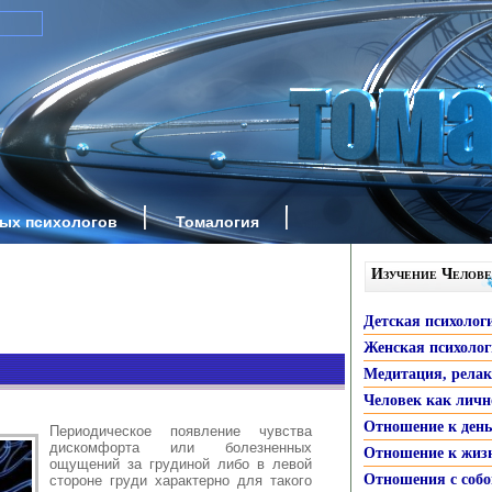
ных психологов
Томалогия
Изучение Челове
Детская психолог
Женская психоло
Медитация, рела
Человек как личн
Отношение к ден
Периодическое появление чувства
дискомфорта или болезненных
Отношение к жиз
ощущений за грудиной либо в левой
Отношения с собо
стороне груди характерно для такого