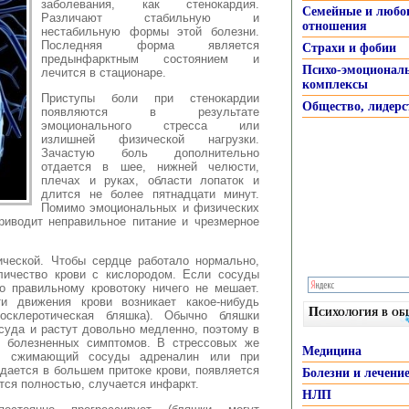
заболевания, как стенокардия.
Семейные и любо
Различают стабильную и
отношения
нестабильную формы этой болезни.
Последняя форма является
Страхи и фобии
предынфарктным состоянием и
Психо-эмоционал
лечится в стационаре.
комплексы
Приступы боли при стенокардии
Общество, лидерс
появляются в результате
эмоционального стресса или
излишней физической нагрузки.
Зачастую боль дополнительно
отдается в шее, нижней челюсти,
плечах и руках, области лопаток и
длится не более пятнадцати минут.
Помимо эмоциональных и физических
приводит неправильное питание и чрезмерное
ической. Чтобы сердце работало нормально,
личество крови с кислородом. Если сосуды
о правильному кровотоку ничего не мешает.
и движения крови возникает какое-нибудь
Психология в о
росклеротическая бляшка). Обычно бляшки
суда и растут довольно медленно, поэтому в
т болезненных симптомов. В стрессовых же
Медицина
ет сжимающий сосуды адреналин или при
ждается в большем притоке крови, появляется
Болезни и лечени
тся полностью, случается инфаркт.
НЛП