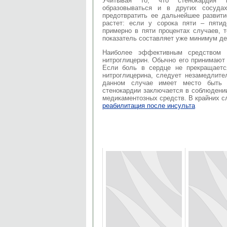
Учитывая то, что стенокардия п
образовываться и в других сосуда
предотвратить ее дальнейшее развити
растет: если у сорока пяти – пяти
примерно в пяти процентах случаев, т
показатель составляет уже минимум де
Наиболее эффективным средством в
нитроглицерин. Обычно его принимают 
Если боль в сердце не прекращаетс
нитроглицерина, следует незамедлител
данном случае имеет место быть и
стенокардии заключается в соблюдени
медикаментозных средств. В крайних сл
реабилитация после инсульта