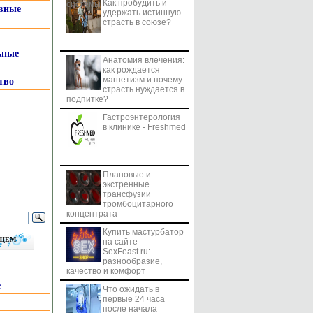
Как пробудить и
системы
вные
удержать истинную
страсть в союзе?
ьные
Анатомия влечения:
как рождается
магнетизм и почему
тво
страсть нуждается в
подпитке?
Гастроэнтерология
в клинике - Freshmed
Плановые и
экстренные
трансфузии
тромбоцитарного
концентрата
Купить мастурбатор
бщем
на сайте
SexFeast.ru:
разнообразие,
качество и комфорт
е
Что ожидать в
первые 24 часа
после начала