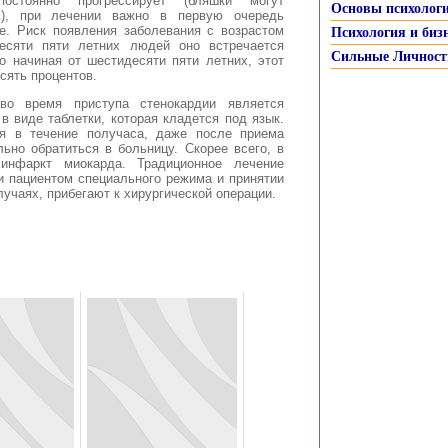
остоянно прогрессирует (бляшки могут
Основы психолог
х), при лечении важно в первую очередь
е. Риск появления заболевания с возрастом
Психология и биз
десяти пяти летних людей оно встречается
Сильные Личност
о начиная от шестидесяти пяти летних, этот
сять процентов.
о время приступа стенокардии является
в виде таблетки, которая кладется под язык.
я в течение получаса, даже после приема
ьно обратиться в больницу. Скорее всего, в
нфаркт миокарда. Традиционное лечение
и пациентом специального режима и принятии
учаях, прибегают к хирургической операции.