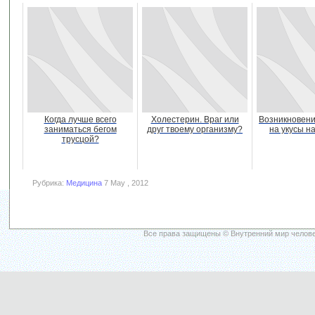
Когда лучше всего
Холестерин. Враг или
Возникновени
заниматься бегом
друг твоему организму?
на укусы н
трусцой?
Рубрика:
Медицина
7 May , 2012
Все права защищены © Внутренний мир челове