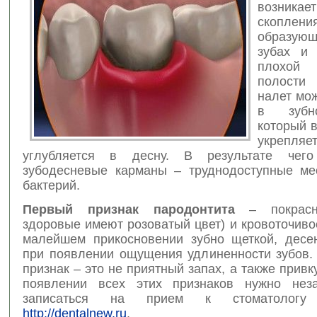
возник
скоплени
образующ
зубах и 
плохо
полости
налет мо
в зубн
который 
укрепляе
углубляется в десну. В результате чего
зубодесневые карманы – труднодоступные ме
бактерий.
Первый признак пародонтита
– покрасне
здоровые имеют розоватый цвет) и кровоточиво
малейшем прикосновении зубно щеткой, десен
при появлении ощущения удлиненности зубов.
признак – это не приятный запах, а также привку
появлении всех этих признаков нужно неза
записаться на прием к стоматолог
http://dentalnew.ru
.