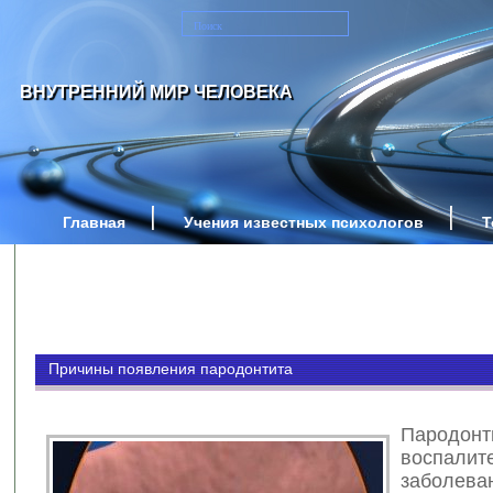
ВНУТРЕННИЙ МИР ЧЕЛОВЕКА
Главная
Учения известных психологов
Т
Причины появления пародонтита
Парод
воспалит
заболе