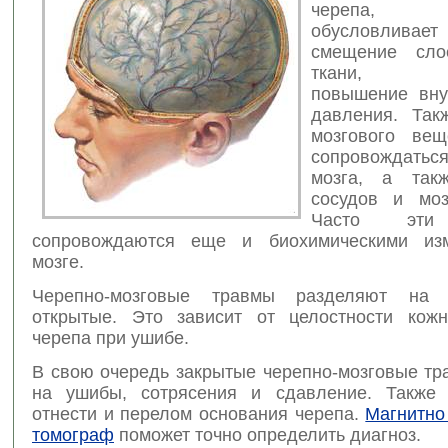
черепа, 
обусловливает
смещение сло
ткани, зна
повышение вну
давления. Так
мозгового вещ
сопровождат
мозга, а так
сосудов и моз
Часто эти
сопровождаются еще и биохимическими из
мозге.
Черепно-мозговые травмы разделяют на
открытые. Это зависит от целостности кож
черепа при ушибе.
В свою очередь закрытые черепно-мозговые тр
на ушибы, сотрясения и сдавление. Также
отнести и перелом основания черепа.
Магнитно
томограф
поможет точно определить диагноз.