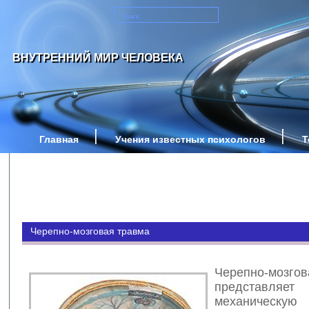
ВНУТРЕННИЙ МИР ЧЕЛОВЕКА
Главная
Учения известных психологов
Т
Черепно-мозговая травма
Черепно-мозг
представл
механическ