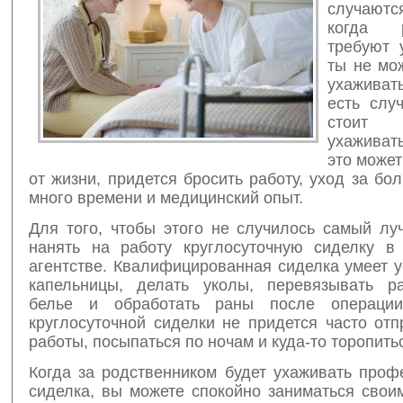
случают
когда р
требуют 
ты не мо
ухаживать
есть слу
стоит
ухаживат
это может
от жизни, придется бросить работу, уход за бо
много времени и медицинский опыт.
Для того, чтобы этого не случилось самый лу
нанять на работу круглосуточную сиделку в
агентстве. Квалифицированная сиделка умеет 
капельницы, делать уколы, перевязывать р
белье и обработать раны после операции
круглосуточной сиделки не придется часто от
работы, посыпаться по ночам и куда-то торопить
Когда за родственником будет ухаживать проф
сиделка, вы можете спокойно заниматься свои