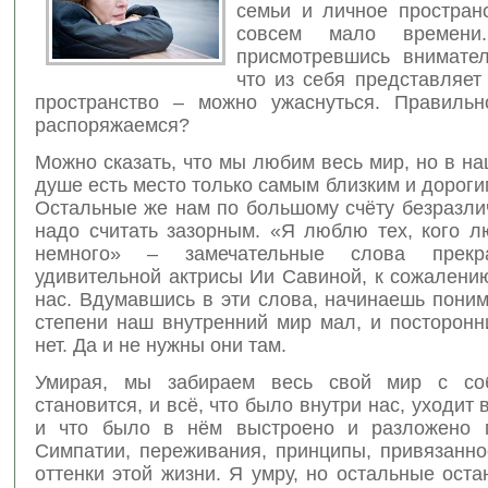
семьи и личное пространс
совсем мало времен
присмотревшись внимател
что из себя представляет
пространство – можно ужаснуться. Правиль
распоряжаемся?
Можно сказать, что мы любим весь мир, но в н
душе есть место только самым близким и дорог
Остальные же нам по большому счёту безразли
надо считать зазорным. «Я люблю тех, кого 
немного» – замечательные слова прекр
удивительной актрисы Ии Савиной, к сожалени
нас. Вдумавшись в эти слова, начинаешь поним
степени наш внутренний мир мал, и посторонн
нет. Да и не нужны они там.
Умирая, мы забираем весь свой мир с со
становится, и всё, что было внутри нас, уходит 
и что было в нём выстроено и разложено п
Симпатии, переживания, принципы, привязанно
оттенки этой жизни. Я умру, но остальные оста