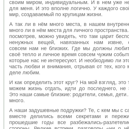
своим миром, индивидуальным. И в нем уже не
для меня. И это вполне логично. У каждого св
мир, создаваемый по крупицам жизни.
А так ли в нём много места, в нашем внутрен
много ли в нём места для личного пространства
посмотрев, можно увидеть, что там царит бесп
ненужных вещей, навязанных нам извне, об
совсем нам не близких. Где мы должны любит
своё тепло и личное время совсем чужим собы
которые нас не интересуют. И необходимо ли это
часть любви и внимания, отрывая от тех, кого
деле любим.
И как определить этот круг? На мой взгляд, это 
можем жизнь отдать, идти до последнего, не 
Это наши самые близкие: родители, семья, дети…
много.
А наши задушевные подружки? Те, с кем мы с с
вместе делились всеми секретами и пережи
прошедшие годы все разбежались-разлетели
стороны. Редкие встречи, разговоры «ни о ч