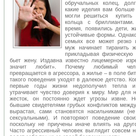
обручальных колец, дол
какие иделия вам больше
могли решиться купить 
кольца с бриллиантами
время, появились дети, ж
устойчивые формы. Однако
семьях все может резко 
муж начинает тиранить ж
прикладывая физическую с
бьет жену. Издавна известно лицемерное изре
значит любит». Почему любимый чел
превращается в агрессора, а жилье – в поле б
такого поведения уходят в далекое детство. Ко
первые годы жизни недополучил тепла 
утрачивает чувство доверия к миру. Мир для 
жесток, он постоянно ждет угрозы извне. Н
бывшие свидетелями грубых конфликтов между
вырастая, сами становятся насильниками (не
сексуальными). И повторяют поведение свои
поскольку не приучены иначе влиять на друго
Часто агрессивный человек выглядит совсем н