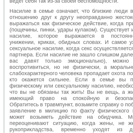
ведет себя так из-за своей беспомощности.
Насилие в семье означает, что близкие люди 
отношению друг к другу неоправданно жесток
выражаться как физическое действие, когда п
(пощечины, пинки, удары кулаком). Существует 
насилие, которое выражается в постоянн
унижении, криках, обидных словах. И самое у
сексуальное насилие, когда секс осуществляетс
партнера. Если насилие не зашло слишком далек
вас давят только эмоционально), можно 
воспротивиться, но не физически, а моральн
слабохарактерного человека пропадает охота по
кто окажется сильнее. Если в семье вы по
физическому или сексуальному насилию, необх
что вы не обязаны так жить! Вы не вещь, а ж
имеющий право на спокойную и безопас
Обратитесь в травмпункт, возьмите справку о по
заявление в милицию по факту физического 
может возыметь действие на обидчика. М
переоценивают ситуацию, когда жены, не ж
рукоприкладства, временно уходят из 