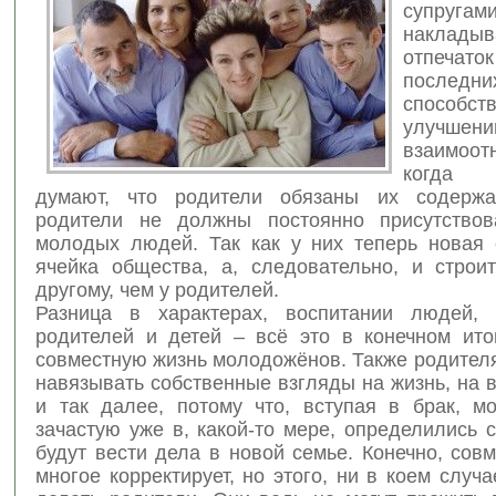
супругам
наклад
отпеч
последн
способств
улучшен
взаимоот
когда 
думают, что родители обязаны их содержа
родители не должны постоянно присутствов
молодых людей. Так как у них теперь новая 
ячейка общества, а, следовательно, и строи
другому, чем у родителей.
Разница в характерах, воспитании людей, 
родителей и детей – всё это в конечном ито
совместную жизнь молодожёнов. Также родител
навязывать собственные взгляды на жизнь, на 
и так далее, потому что, вступая в брак, 
зачастую уже в, какой-то мере, определились с
будут вести дела в новой семье. Конечно, сов
многое корректирует, но этого, ни в коем случ