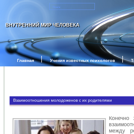
ВНУТРЕННИЙ МИР ЧЕЛОВЕКА
Главная
Учения известных психологов
Т
Взаимоотношения молодоженов с их родителями
Конечно 
взаимоот
между р