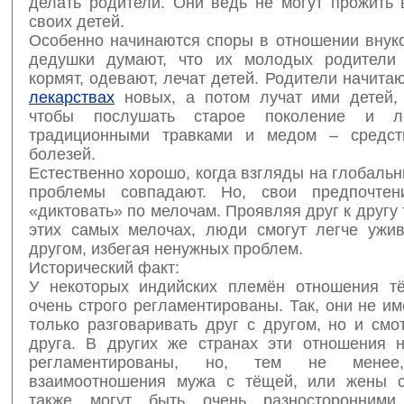
делать родители. Они ведь не могут прожить 
своих детей.
Особенно начинаются споры в отношении внуко
дедушки думают, что их молодых родители 
кормят, одевают, лечат детей. Родители начита
лекарствах
новых, а потом лучат ими детей, 
чтобы послушать старое поколение и л
традиционными травками и медом – средст
болезей.
Естественно хорошо, когда взгляды на глобаль
проблемы совпадают. Но, свои предпочтен
«диктовать» по мелочам. Проявляя друг к другу 
этих самых мелочах, люди смогут легче ужив
другом, избегая ненужных проблем.
Исторический факт:
У некоторых индийских племён отношения т
очень строго регламентированы. Так, они не и
только разговаривать друг с другом, но и смо
друга. В других же странах эти отношения н
регламентированы, но, тем не менее
взаимоотношения мужа с тёщей, или жены с
также могут быть очень разносторонними