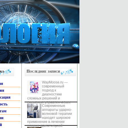
ка
Последние записи
WayMoose.ru —
ия
современный
гия
подход к
диагностике
ксация
сложных решений и
снижению управленческих
ость
Современные
рисков
аппараты ударно-
ьгам
волновой терапии
ни
находят широкое
применение в лечении
й
опорно-двигательной