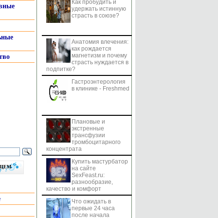
Как пробудить и
системы
вные
удержать истинную
страсть в союзе?
ьные
Анатомия влечения:
как рождается
магнетизм и почему
тво
страсть нуждается в
подпитке?
Гастроэнтерология
в клинике - Freshmed
Плановые и
экстренные
трансфузии
тромбоцитарного
концентрата
Купить мастурбатор
бщем
на сайте
SexFeast.ru:
разнообразие,
качество и комфорт
е
Что ожидать в
первые 24 часа
после начала