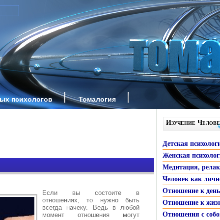
ных психологов
Томалогия
Изучение Челове
Детская психолог
Женская психоло
Медитация, рела
Человек как личн
Отношение к ден
Если вы состоите в
отношениях, то нужно быть
Отношение к жиз
всегда начеку. Ведь в любой
Отношения с собо
момент отношения могут