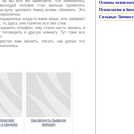
, но вы все же замечаете, что изменилось
Основы психолог
 молодой человек стал меньше проявлять
за руку, целовать перед всеми, обнимать. Это
Психология и биз
безразличны.
Сильные Личност
подаренные когда-то вами вещи, или забирает
, то здесь уже понятно все без слов.
скрывать телефон, ему стали часто звонить и
 поговорить в другую комнату. Тут тоже все
т.
естал вам звонить, писать, как делал это
кончились.
гическая
Как вернуть бывшую
 к свадьбе
девушку