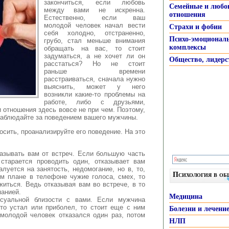
закончиться, если любовь
Семейные и любо
между вами не искренна.
отношения
Естественно
, если ваш
молодой человек начал вести
Страхи и фобии
себя холодно, отстраненно,
Психо-эмоционал
грубо, стал меньше внимания
комплексы
обращать на вас, то стоит
задуматься, а не хочет ли он
Общество, лидерс
расстаться? Но не стоит
раньше времени
расстраиваться, сначала нужно
выяснить, может у него
возникли какие-то проблемы на
работе, либо с друзьями,
 отношения здесь вовсе не при чем. Поэтому,
наблюдайте за поведением вашего мужчины.
осить, проанализируйте его поведение. На это
азывать вам от встреч. Если большую часть
старается проводить один, отказывает вам
алуется на занятость, недомогание, но в, то,
Психология в о
м плане в телефоне чужие голоса, смех, то
житься. Ведь отказывая вам во встрече, в то
панией.
Медицина
ксуальной близости с вами. Если мужчина
что устал или приболел, то стоит еще с ним
Болезни и лечени
 молодой человек отказался один раз, потом
НЛП