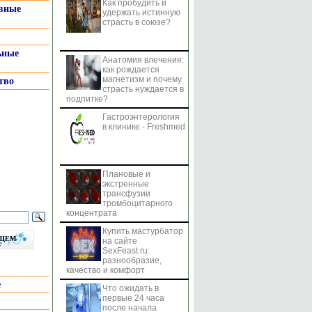
Как пробудить и
системы
вные
удержать истинную
страсть в союзе?
ьные
Анатомия влечения:
как рождается
магнетизм и почему
тво
страсть нуждается в
подпитке?
Гастроэнтерология
в клинике - Freshmed
Плановые и
экстренные
трансфузии
тромбоцитарного
концентрата
Купить мастурбатор
бщем
на сайте
SexFeast.ru:
разнообразие,
качество и комфорт
е
Что ожидать в
первые 24 часа
после начала