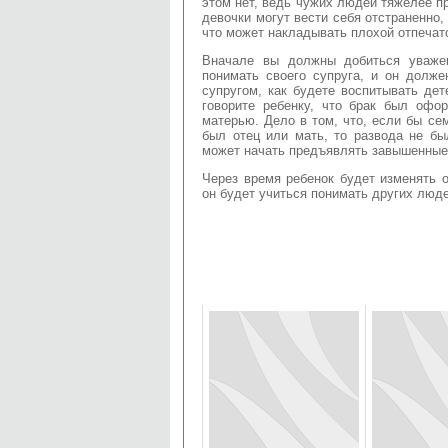
этом нет, ведь чужих людей тяжелее п
девочки могут вести себя отстраненно,
что может накладывать плохой отпечат
Вначале вы должны добиться уваже
понимать своего супруга, и он долж
супругом, как будете воспитывать дет
говорите ребенку, что брак был офо
матерью. Дело в том, что, если бы се
был отец или мать, то развода не бы
может начать предъявлять завышенные 
Через время ребенок будет изменять 
он будет учиться понимать других люде