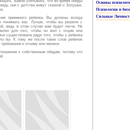
рощать. Важно учитывать, что во время обиды
Основы психолог
 ведь они с детства живут сказкой о Золушке,
ок.
Психология и биз
Сильные Личност
ния приемного ребенка. Вы должны всегда
ен понимать вас. Лучше, чтобы вы решили с
ей, ведь в этом случае вам будет легче. Не
рмлен для того, чтобы он жил с отцом или
мья существовала ради того, чтобы у ребенка
ло бы. К тому же после таких слов ребенок
требования к отчиму или мачехе.
отношение к собственным обидам, потому что
й.