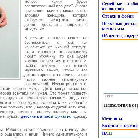
менее, каким будет
Семейные и любо
воспитательный процесс? Иногда
отношения
при слове мачеха
может стать
злобная женщина, которая
Страхи и фобии
старается испортить жизнь
Психо-эмоционал
детей, доставить неприятные
комплексы
минуты им.
Общество, лидерс
В семьях женщина может не
беспокоиться о том, как
избавиться от бывшей супруги.
Если женщина по-настоящему
любит мужчину, то она будет
хорошо относиться к его детям.
Важно отметить, что многим
мужчинам важно, чтобы к его
детям хорошо относились, и это
часто важнее сиюминутных
развлечений. Несмотря на это,
етьми своего мужа. Дети могут стараться
торая все-таки им чужая. Это может привести
страдает от недостатка внимания, ведь она
детям своего мужа, завоевать их любовь и
Психология в о
жно помнить, что у неродных детей есть отец,
очередь, помогать своему родному малышу.
е игрушки,
детские матрасы Орматек
, одежду
Медицина
Болезни и лечени
й. Ребенок может обидеться на мачеху или
НЛП
хо общались с ними. Ничего удивительного в