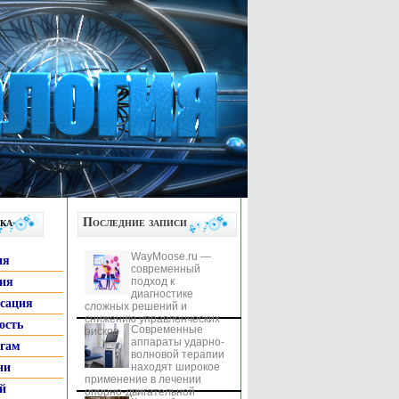
ка
Последние записи
WayMoose.ru —
ия
современный
гия
подход к
диагностике
ксация
сложных решений и
снижению управленческих
ость
Современные
рисков
аппараты ударно-
ьгам
волновой терапии
ни
находят широкое
применение в лечении
й
опорно-двигательной