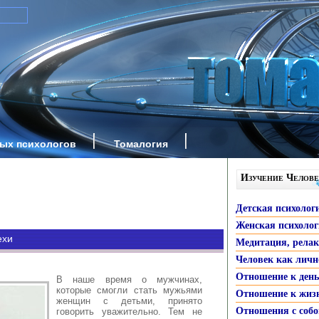
ных психологов
Томалогия
Изучение Челове
Детская психолог
Женская психоло
ехи
Медитация, рела
Человек как личн
Отношение к ден
В наше время о мужчинах,
которые смогли стать мужьями
Отношение к жиз
женщин с детьми, принято
Отношения с собо
говорить уважительно. Тем не