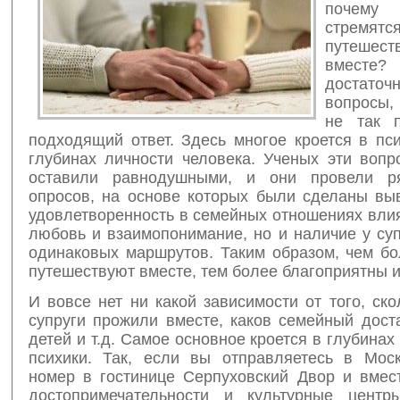
поче
стремятс
путешест
вмес
достато
вопросы,
не так п
подходящий ответ. Здесь многое кроется в пс
глубинах личности человека. Ученых эти вопр
оставили равнодушными, и они провели р
опросов, на основе которых были сделаны выв
удовлетворенность в семейных отношениях вли
любовь и взаимопонимание, но и наличие у су
одинаковых маршрутов. Таким образом, чем бо
путешествуют вместе, тем более благоприятны 
И вовсе нет ни какой зависимости от того, ск
супруги прожили вместе, каков семейный дост
детей и т.д. Самое основное кроется в глубинах
психики. Так, если вы отправляетесь в Моск
номер в гостинице Серпуховский Двор и вмес
достопримечательности и культурные центр