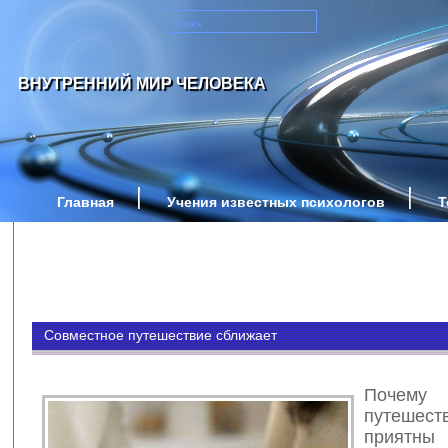
ВНУТРЕННИЙ МИР ЧЕЛОВЕКА
Главная
Учения известных психологов
Т
Совместное путешествие сближает
Почему 
путеше
приятн