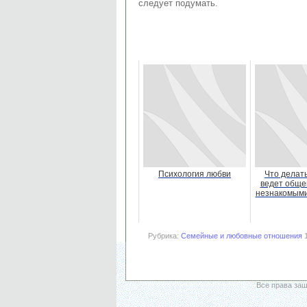
следует подумать.
Психология любви
Что делать
ведет общен
незнакомым
Рубрика:
Семейные и любовные отношения
1
Все права за