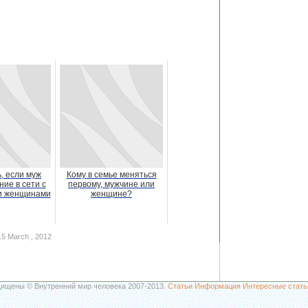
, если муж
Кому в семье меняться
ие в сети с
первому, мужчине или
и женщинами
женщине?
5 March , 2012
щищены © Внутренний мир человека 2007-2013.
Статьи
Информация
Интересные стать