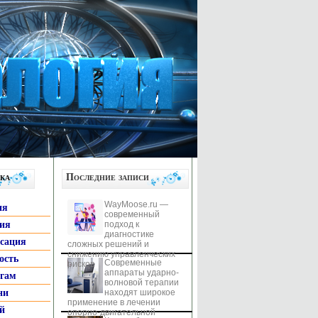
ка
Последние записи
WayMoose.ru —
ия
современный
гия
подход к
диагностике
ксация
сложных решений и
снижению управленческих
ость
Современные
рисков
аппараты ударно-
ьгам
волновой терапии
ни
находят широкое
применение в лечении
й
опорно-двигательной