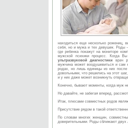
находиться еще несколько рожениц, в
себя, но и мужа и тех девушек. Роды 
где ребенка покажут на мониторе ком
мужской психики процесс. Когда В
ультразвуковой диагностики
врач ра
мужчина может воодушевиться и сам н
родах, но лишь единицы из них после
довольными, что решились на этот шаг
и у них даже может возникнуть отвраще
Конечно, бывают моменты, когда муж н
Но давайте, не забегая вперед, рассмо
Итак, плюсами совместных родов явля
Присутствие рядом в такой ответствен
По словам многих женщин, совместн
доверительными. Роды сближают двух 