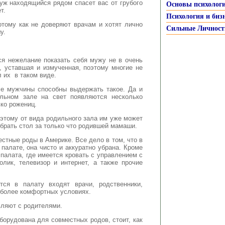
уж находящийся рядом спасет вас от грубого
Основы психолог
т.
Психология и биз
тому как не доверяют врачам и хотят лично
Сильные Личност
у.
я нежелание показать себя мужу не в очень
 уставшая и измученная, поэтому многие не
 их в таком виде.
се мужчины способны выдержать такое. Да и
льном зале на свет появляются несколько
ко рожениц.
этому от вида родильного зала им уже может
убрать стол за только что родившей мамаши.
тные роды в Америке. Все дело в том, что в
палате, она чисто и аккуратно убрана. Кроме
палата, где имеется кровать с управлением с
олик, телевизор и интернет, а также прочие
тся в палату входят врачи, родственники,
в более комфортных условиях.
вляют с родителями.
борудована для совместных родов, стоит, как