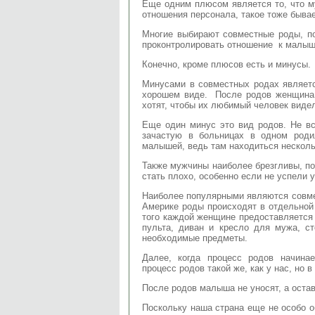
Еще одним плюсом является то, что м
отношения персонала, такое тоже бывае
Многие выбирают совместные роды, по
проконтролировать отношение к малыш
Конечно, кроме плюсов есть и минусы.
Минусами в совместных родах являетс
хорошем виде. После родов женщина,
хотят, чтобы их любимый человек видел
Еще один минус это вид родов. Не в
зачастую в больницах в одном роди
малышей, ведь там находиться несколь
Также мужчины наиболее брезгливы, по
стать плохо, особенно если не успели 
Наиболее популярными являются совмес
Америке роды происходят в отдельной 
того каждой женщине предоставляется 
пульта, диван и кресло для мужа, ст
необходимые предметы.
Далее, когда процесс родов начинае
процесс родов такой же, как у нас, но 
После родов малыша не уносят, а оста
Поскольку наша страна еще не особо о