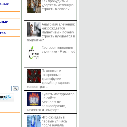
Как пробудить и
системы
вные
удержать истинную
страсть в союзе?
ьные
Анатомия влечения:
как рождается
магнетизм и почему
тво
страсть нуждается в
подпитке?
Гастроэнтерология
в клинике - Freshmed
Плановые и
экстренные
трансфузии
тромбоцитарного
концентрата
Купить мастурбатор
бщем
на сайте
SexFeast.ru:
разнообразие,
качество и комфорт
е
Что ожидать в
первые 24 часа
после начала