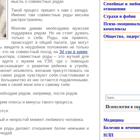
мысль о совместных родах.
Семейные и любо
отношения
Такой процесс пришел к нам с запада.
Именно там совместные роды весьма
Страхи и фобии
распространены.
Психо-эмоционал
Многим дамам необходима мужская
комплексы
поддержка рядом. Но не стоит думать
Общество, лидерс
только о себе. Роды, как правило,
происходят в общей палате, где могут
ы введете в неудобное положение не только
– это не совместный поход на
3d узи в киеве
,
пьютера, совместные роды – это жуткий для
ы идете с мужем на УЗИ, где с помощью
ссказывает о развитии ребенка в утробе,
ачнет изъявлять желание присутствовать на
 самих родов чувствуют себя счастливыми и
, большинство из них остаются подавленными,
ние к своей жене или к самому себе.
еобходим рядом, например, после родов.
трим плюсы и минусы такого процесса.
Психология в о
ются:
ный и непростой момент любимого человека.
Медицина
Болезни и лечени
ые роды делают отношения более нежными и
людей.
НЛП