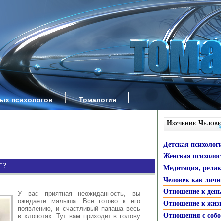
ных психологов
Томалогия
Изучение Челове
Детская психолог
Женская психоло
”?
Медитация, рела
Человек как личн
Отношение к ден
У вас приятная неожиданность, вы
ожидаете малыша. Все готово к его
Отношение к жиз
появлению, и счастливый папаша весь
Отношения с собо
в хлопотах. Тут вам приходит в голову