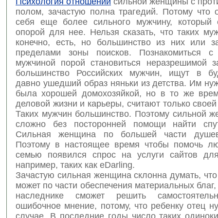
Психология отношений
сильной женщины с про
полом, зачастую полна трагедий. Потому что 
себя еще более сильного мужчину, который 
опорой для нее. Нельзя сказать, что таких муж
конечно, есть, но большинство из них или з
пределами зоны поисков. Познакомиться с
мужчиной порой становиться неразрешимой з
большинство Российских мужчин, ищут в бу
давно ушедший образ няньки из детства. Им ну
была хорошей домохозяйкой, но в то же вре
деловой жизни и карьеры, считают только своей
Таких мужчин большинство. Поэтому сильной ж
сложно без посторонней помощи найти спут
Сильная женщина по большей части душев
Поэтому в настоящее время чтобы помочь л
семью появился спрос на услуги сайтов для
например, таких как eDarling.
Зачастую сильная женщина склонна думать, что
может по части обеспечения материальных благ, 
наследнике сможет решить самостоятел
ошибочное мнение, потому, что ребенку отец 
случае. В последние годы число таких одинок