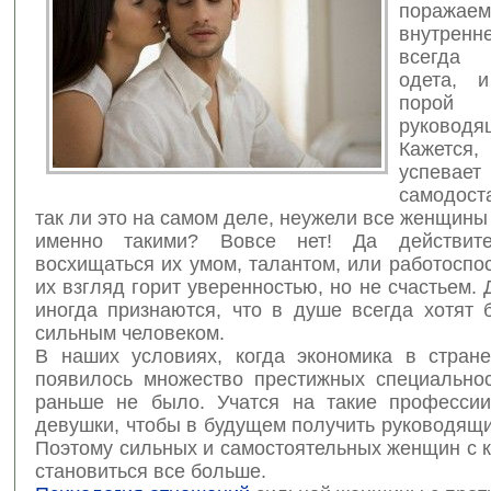
пораж
внутренн
всегда 
одета, 
порой
руковод
Кажется,
успе
самодос
так ли это на самом деле, неужели все женщин
именно такими? Вовсе нет! Да действит
восхищаться их умом, талантом, или работоспо
их взгляд горит уверенностью, но не счастьем. 
иногда признаются, что в душе всегда хотят 
сильным человеком.
В наших условиях, когда экономика в стране
появилось множество престижных специальнос
раньше не было. Учатся на такие професси
девушки, чтобы в будущем получить руководящ
Поэтому сильных и самостоятельных женщин с 
становиться все больше.