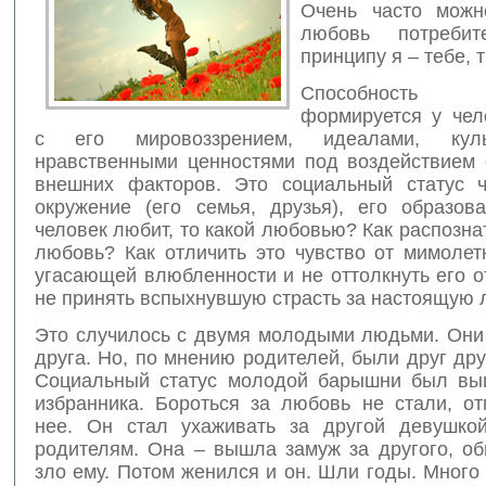
Очень часто можн
любовь потребит
принципу я – тебе, 
Способност
формируется у чел
с его мировоззрением, идеалами, кул
нравственными ценностями под воздействием 
внешних факторов. Это социальный статус ч
окружение (его семья, друзья), его образов
человек любит, то какой любовью? Как распозн
любовь? Как отличить это чувство от мимолет
угасающей влюбленности и не оттолкнуть его о
не принять вспыхнувшую страсть за настоящую
Это случилось с двумя молодыми людьми. Они
друга. Но, по мнению родителей, были друг дру
Социальный статус молодой барышни был вы
избранника. Бороться за любовь не стали, от
нее. Он стал ухаживать за другой девушко
родителям. Она – вышла замуж за другого, об
зло ему. Потом женился и он. Шли годы. Много