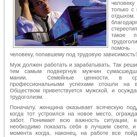
человек
только с
отдыхо
благодар
стереоти
такое
п
трудогол
помочь
человеку, попавшему под трудовую зависимость
Муж должен работать и зарабатывать. Так реш
тем самым подвергнув мужчин сумасшедш
мании. Семейные ценности, в ср
профессиональными успехами отошли на в
Обществом приветствуется мужской, и осужда
трудоголизм.
Поначалу, женщина оказывает всяческую под
когда тот устроился на новое место, огражда
забот. Понимает всю важность ситуации, к
необходимо показать себя в лучшем свете, и
момента когда, наконец, на работе все пойд