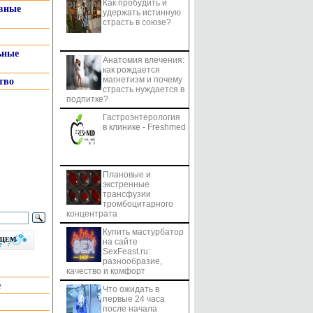
Как пробудить и
системы
вные
удержать истинную
страсть в союзе?
ьные
Анатомия влечения:
как рождается
магнетизм и почему
тво
страсть нуждается в
подпитке?
Гастроэнтерология
в клинике - Freshmed
Плановые и
экстренные
трансфузии
тромбоцитарного
концентрата
Купить мастурбатор
бщем
на сайте
SexFeast.ru:
разнообразие,
качество и комфорт
е
Что ожидать в
первые 24 часа
после начала