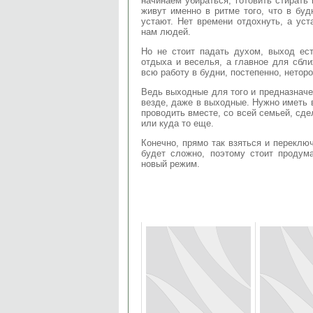
начинаем убираться, готовить стирать
живут именно в ритме того, что в буд
устают. Нет времени отдохнуть, а ус
нам людей.
Но не стоит падать духом, выход ес
отдыха и веселья, а главное для сбл
всю работу в будни, постепенно, неторо
Ведь выходные для того и предназначе
везде, даже в выходные. Нужно иметь
проводить вместе, со всей семьей, сде
или куда то еще.
Конечно, прямо так взяться и переклю
будет сложно, поэтому стоит продум
новый режим.