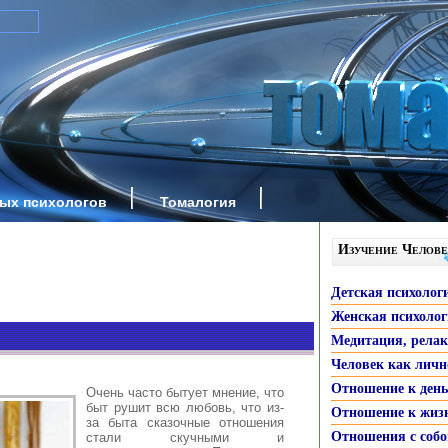
ных психологов
Томалогия
Изучение Челове
Детская психолог
Женская психоло
Медитация, рела
Человек как личн
Отношение к ден
Очень часто бытует мнение, что
быт рушит всю любовь, что из-
Отношение к жиз
за быта сказочные отношения
Отношения с собо
стали скучными и