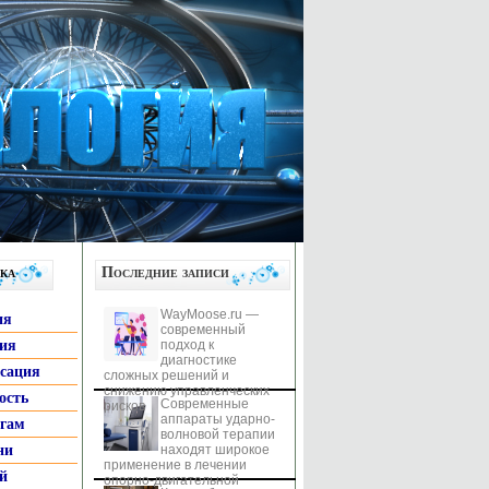
ка
Последние записи
WayMoose.ru —
ия
современный
гия
подход к
диагностике
ксация
сложных решений и
снижению управленческих
ость
Современные
рисков
аппараты ударно-
ьгам
волновой терапии
ни
находят широкое
применение в лечении
й
опорно-двигательной