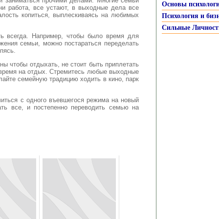
 и заниматься прочими делами. Многие семьи
Основы психолог
ни работа, все устают, в выходные дела все
талость копиться, выплескиваясь на любимых
Психология и биз
Сильные Личност
ть всегда. Например, чтобы было время для
ижения семьи, можно постараться переделать
пясь.
ны чтобы отдыхать, не стоит быть приплетать
 время на отдых. Стремитесь любые выходные
лайте семейную традицию ходить в кино, парк
читься с одного въевшегося режима на новый
ать все, и постепенно переводить семью на