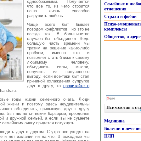
однообразными. Получается
Семейные и любо
что все то
, из чего строится
отношения
наша жизнь способно
разрушить любовь.
Страхи и фобии
Психо-эмоционал
Чаще всего быт бывает
поводом конфликтов, но это не
комплексы
всегда так. В большинстве
Общество, лидерс
случаев быт объединяет. Ведь
большую часть времени мы
тратим на решение каких-либо
проблем, именно это и
позволяет стать ближе к своему
любимому человеку,
объединить силы, мысли,
получить из полученного
выгоду. если все-таки быт стал
причиной охлаждения супругов
друг к другу, то
прочитайте о
hands.ru.
рвые годы жизни семейного очага. Люди
ной жизни и поэтому здесь неудивительны
Психология в о
инает объединять, привыкнув, друг к другу
ем. Быт является неким барьером, преодолев
кой и дружной семьей, а если вы не сумеете
Медицина
у семейному очагу придется потухнуть.
Болезни и лечени
водить друг с другом. С утра все уходят на
НЛП
ие и нет желания ни на что. В выходные мы